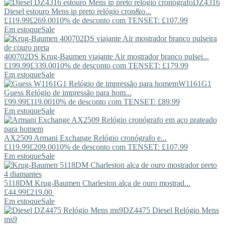
DZ4316
Diesel
estouro Mens ip preto relógio cron&o...
£119.99
£269.00
10% de desconto com TENSET: £107.99
Em estoque
Sale
400702DS
Krug-Baumen
viajante Air mostrador branco pulsei...
£199.99
£339.00
10% de desconto com TENSET: £179.99
Em estoque
Sale
W1161G1
Guess
Relógio de impressão para hom...
£99.99
£119.00
10% de desconto com TENSET: £89.99
Em estoque
Sale
AX2509
Armani Exchange
Relógio cronógrafo e...
£119.99
£209.00
10% de desconto com TENSET: £107.99
Em estoque
Sale
5118DM
Krug-Baumen
Charleston alça de ouro mostrad...
£44.99
£219.00
Em estoque
Sale
DZ4475
Diesel
Relógio Mens
ms9