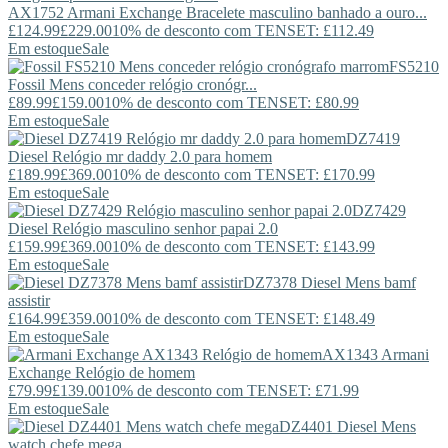
AX1752
Armani Exchange
Bracelete masculino banhado a ouro...
£124.99
£229.00
10% de desconto com TENSET: £112.49
Em estoque
Sale
FS5210
Fossil
Mens conceder relógio cronógr...
£89.99
£159.00
10% de desconto com TENSET: £80.99
Em estoque
Sale
DZ7419
Diesel
Relógio mr daddy 2.0 para homem
£189.99
£369.00
10% de desconto com TENSET: £170.99
Em estoque
Sale
DZ7429
Diesel
Relógio masculino senhor papai 2.0
£159.99
£369.00
10% de desconto com TENSET: £143.99
Em estoque
Sale
DZ7378
Diesel
Mens bamf
assistir
£164.99
£359.00
10% de desconto com TENSET: £148.49
Em estoque
Sale
AX1343
Armani
Exchange
Relógio de homem
£79.99
£139.00
10% de desconto com TENSET: £71.99
Em estoque
Sale
DZ4401
Diesel
Mens
watch chefe mega