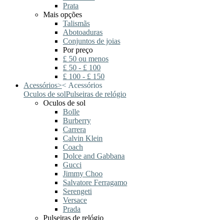
Prata
Mais opções
Talismãs
Abotoaduras
Conjuntos de joias
Por preço
£ 50 ou menos
£ 50 - £ 100
£ 100 - £ 150
Acessórios
>
<
Acessórios
Oculos de sol
Pulseiras de relógio
Oculos de sol
Bolle
Burberry
Carrera
Calvin Klein
Coach
Dolce and Gabbana
Gucci
Jimmy Choo
Salvatore Ferragamo
Serengeti
Versace
Prada
Pulseiras de relógio