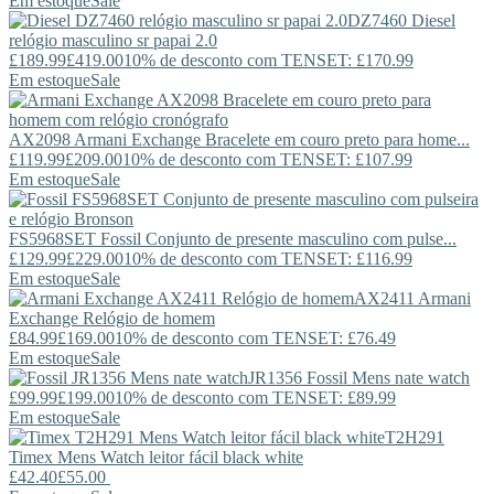
Em estoque
Sale
DZ7460
Diesel
relógio masculino sr papai 2.0
£189.99
£419.00
10% de desconto com TENSET: £170.99
Em estoque
Sale
AX2098
Armani Exchange
Bracelete em couro preto para home...
£119.99
£209.00
10% de desconto com TENSET: £107.99
Em estoque
Sale
FS5968SET
Fossil
Conjunto de presente masculino com pulse...
£129.99
£229.00
10% de desconto com TENSET: £116.99
Em estoque
Sale
AX2411
Armani
Exchange
Relógio de homem
£84.99
£169.00
10% de desconto com TENSET: £76.49
Em estoque
Sale
JR1356
Fossil
Mens nate watch
£99.99
£199.00
10% de desconto com TENSET: £89.99
Em estoque
Sale
T2H291
Timex
Mens Watch leitor fácil black white
£42.40
£55.00