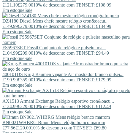
£121.10
£279.00
10% de desconto com TENSET: £108.99
Em estoque
Sale
DZ4180
Diesel
Mens chefe mestre relógio cron&oacut...
£149.99
£279.00
10% de desconto com TENSET: £134.99
Em estoque
Sale
FS5967SET
Fossil
Conjunto de relógio e pulseira ma...
£104.99
£209.00
10% de desconto com TENSET: £94.49
Em estoque
Sale
400101DS
Krug-Baumen
viajante Air mostrador branco pulsei...
£199.99
£359.00
10% de desconto com TENSET: £179.99
Em estoque
Sale
AX1513
Armani Exchange
Relógio esportivo cron&oacu...
£124.99
£229.00
10% de desconto com TENSET: £112.49
Em estoque
Sale
BN0021WHBRG
Braun
Mens relógio branco marrom
£77.56
£120.00
10% de desconto com TENSET: £69.80