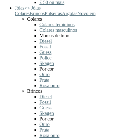
£ 50 ou mais
Jóias
>
<
Jóias
Colares
Brincos
Pulseiras
Argolas
Novo em
Colares
Colares femininos
Colares masculinos
Marcas de topo
Diesel
Fossil
Guess
Police
Skagen
Por cor
Ouro
Prata
Rosa ouro
Brincos
Diesel
Fossil
Guess
Skagen
Por cor
Ouro
Prata
Rosa ouro