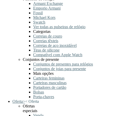
Armani Exchange
Emporio Armani
Fossil
Michael Kors
Swatch
Ver todas as pulseiras de relógio
Categorias
Correias de couro
Correias têxteis
Correias de aço inoxidável
Tiras de silicone
Compatível com Apple Watch
Conjuntos de presente
Conjuntos de presentes para relógios
Conjuntos de joias para presente
Mais opções
Carteiras femininas
Carteiras masculinas
Portadores de cartão
Bolsas
Porta-chaves
Oferta
>
<
Oferta
Ofertas
especiais
Venda