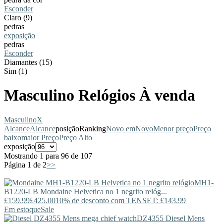
Esconder
Claro (9)
pedras
exposição
pedras
Esconder
Diamantes (15)
Sim (1)
Masculino Relógios À venda
Masculino
X
Alcance
Alcance
posição
Ranking
Novo em
Novo
Menor preço
Preço
baixo
maior Preço
Preço Alto
exposição
Mostrando 1 para 96 de 107
Página 1 de 2
>>
MH1-
B1220-LB
Mondaine
Helvetica no 1 negrito relóg...
£159.99
£425.00
10% de desconto com TENSET: £143.99
Em estoque
Sale
DZ4355
Diesel
Mens