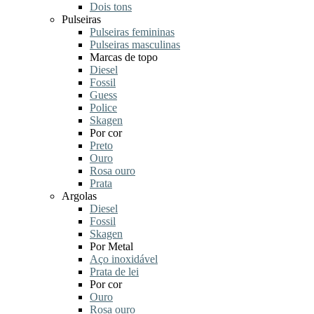
Dois tons
Pulseiras
Pulseiras femininas
Pulseiras masculinas
Marcas de topo
Diesel
Fossil
Guess
Police
Skagen
Por cor
Preto
Ouro
Rosa ouro
Prata
Argolas
Diesel
Fossil
Skagen
Por Metal
Aço inoxidável
Prata de lei
Por cor
Ouro
Rosa ouro