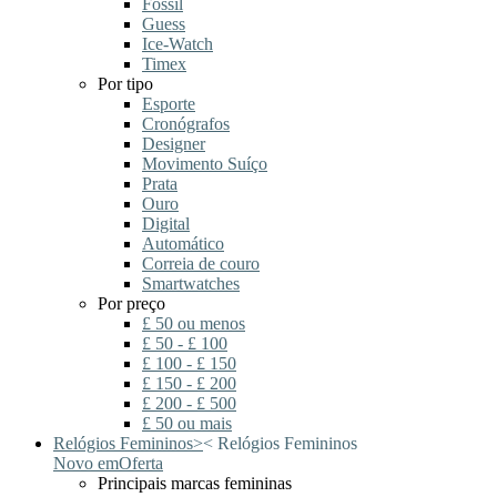
Fossil
Guess
Ice-Watch
Timex
Por tipo
Esporte
Cronógrafos
Designer
Movimento Suíço
Prata
Ouro
Digital
Automático
Correia de couro
Smartwatches
Por preço
£ 50 ou menos
£ 50 - £ 100
£ 100 - £ 150
£ 150 - £ 200
£ 200 - £ 500
£ 50 ou mais
Relógios Femininos
>
<
Relógios Femininos
Novo em
Oferta
Principais marcas femininas