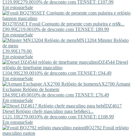
£119.99
£279.00
10% de desconto com TENSET: £107.99
Em estoque
Sale
BQ2785SET
Fossil
Conjunto de presente com pulseira e rel&...
£99.99
£219.00
10% de desconto com TENSET: £89.99
Em estoque
Sale
MN13204
Minster
Relógio
de mens
£39.99
£179.00
Em estoque
Sale
DZ4544
Diesel
relógio de timeframe masculino
£104.99
£239.00
10% de desconto com TENSET: £94.49
Em estoque
Sale
AX2700
Armani
Exchange
Relógio de homem
£84.99
£149.00
10% de desconto com TENSET: £76.49
Em estoque
Sale
DZ4617
Diesel
Relógio chefe masculino para beb&eci...
£121.10
£279.00
10% de desconto com TENSET: £108.99
Em estoque
Sale
BQ2792
Fossil
relógio
masculino easton