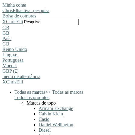
Minha conta
ChrisElli
activar pesquisa
Bolsa de compras
X
ChrisElli
GB
GB
País:
GB
Reino Unido
Língua:
Portuguesa
Moeda:
GBP (£)
menu de alternância
X
ChrisElli
Todas as marcas
>
<
Todas as marcas
Todos os produtos
Marcas de topo
Armani Exchange
Calvin Klein
Casio
Daniel Wellington
Diesel