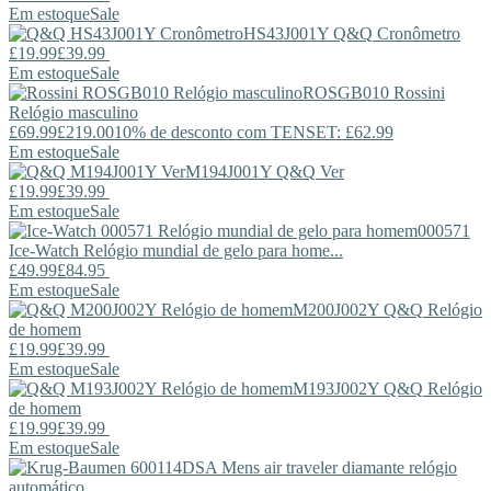
Em estoque
Sale
HS43J001Y
Q&Q
Cronômetro
£19.99
£39.99
Em estoque
Sale
ROSGB010
Rossini
Relógio masculino
£69.99
£219.00
10% de desconto com TENSET: £62.99
Em estoque
Sale
M194J001Y
Q&Q
Ver
£19.99
£39.99
Em estoque
Sale
000571
Ice-Watch
Relógio mundial de gelo para home...
£49.99
£84.95
Em estoque
Sale
M200J002Y
Q&Q
Relógio
de homem
£19.99
£39.99
Em estoque
Sale
M193J002Y
Q&Q
Relógio
de homem
£19.99
£39.99
Em estoque
Sale