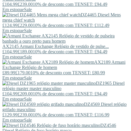
£104.99
£239.00
10% de desconto com TENSET: £94.49
Em estoque
Sale
DZ4465
Diesel
Mens
mega chief watch
£124.99
£229.00
10% de desconto com TENSET: £112.49
Em estoque
Sale
AX2145
Armani Exchange
Relógio de vestido de pulse...
£104.99
£189.00
10% de desconto com TENSET: £94.49
Em estoque
Sale
AX2189
Armani
Exchange
Relógio de homem
£89.99
£179.00
10% de desconto com TENSET: £80.99
Em estoque
Sale
DZ1965
Diesel
relógio master master masculino
£104.99
£209.00
10% de desconto com TENSET: £94.49
Em estoque
Sale
DZ4569
Diesel
relógio
grifado masculino
£129.99
£239.00
10% de desconto com TENSET: £116.99
Em estoque
Sale
DZ4546
Diesel
Relógio de fuso horário mascu...