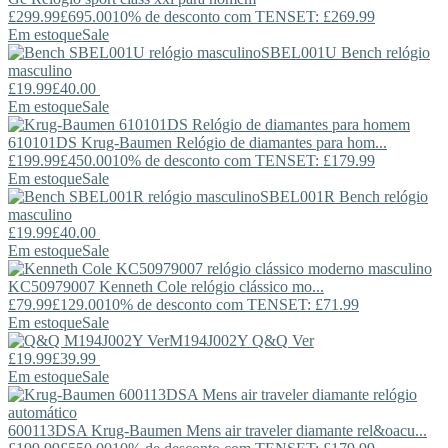
£299.99
£695.00
10% de desconto com TENSET: £269.99
Em estoque
Sale
SBEL001U
Bench
relógio
masculino
£19.99
£40.00
Em estoque
Sale
610101DS
Krug-Baumen
Relógio de diamantes para hom...
£199.99
£450.00
10% de desconto com TENSET: £179.99
Em estoque
Sale
SBEL001R
Bench
relógio
masculino
£19.99
£40.00
Em estoque
Sale
KC50979007
Kenneth Cole
relógio clássico mo...
£79.99
£129.00
10% de desconto com TENSET: £71.99
Em estoque
Sale
M194J002Y
Q&Q
Ver
£19.99
£39.99
Em estoque
Sale
600113DSA
Krug-Baumen
Mens air traveler diamante rel&oacu...