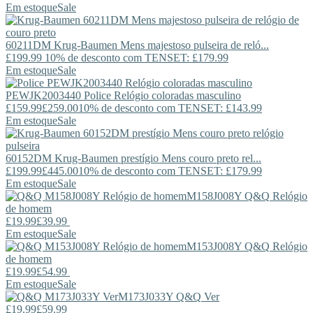
Em estoque
Sale
60211DM
Krug-Baumen
Mens majestoso pulseira de reló...
£199.99
10% de desconto com TENSET: £179.99
Em estoque
Sale
PEWJK2003440
Police
Relógio coloradas masculino
£159.99
£259.00
10% de desconto com TENSET: £143.99
Em estoque
Sale
60152DM
Krug-Baumen
prestígio Mens couro preto rel...
£199.99
£445.00
10% de desconto com TENSET: £179.99
Em estoque
Sale
M158J008Y
Q&Q
Relógio
de homem
£19.99
£39.99
Em estoque
Sale
M153J008Y
Q&Q
Relógio
de homem
£19.99
£54.99
Em estoque
Sale
M173J033Y
Q&Q
Ver
£19.99
£59.99