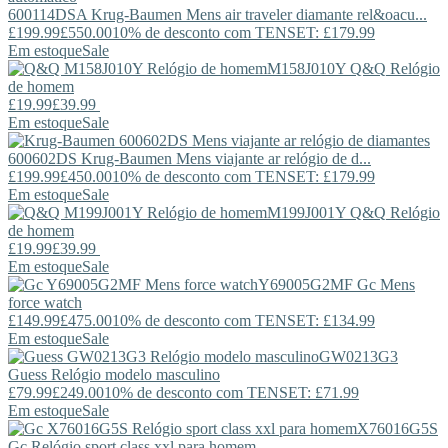
600114DSA
Krug-Baumen
Mens air traveler diamante rel&oacu...
£199.99
£550.00
10% de desconto com TENSET: £179.99
Em estoque
Sale
M158J010Y
Q&Q
Relógio
de homem
£19.99
£39.99
Em estoque
Sale
600602DS
Krug-Baumen
Mens viajante ar relógio de d...
£199.99
£450.00
10% de desconto com TENSET: £179.99
Em estoque
Sale
M199J001Y
Q&Q
Relógio
de homem
£19.99
£39.99
Em estoque
Sale
Y69005G2MF
Gc
Mens
force watch
£149.99
£475.00
10% de desconto com TENSET: £134.99
Em estoque
Sale
GW0213G3
Guess
Relógio modelo masculino
£79.99
£249.00
10% de desconto com TENSET: £71.99
Em estoque
Sale
X76016G5S
Gc
Relógio sport class xxl para homem