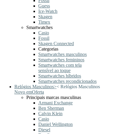
Fossil
Guess
Ice-Watch
Skagen
Timex
Smartwatches
Casio
Fossil
Skagen Connected
Categorias
Smartwatches masculinos
Smartwatches femininos
Smartwatches com tela
sensível ao toque
Smartwatches híbridos
Smartwatches recondicionados
Relógios Masculinos
>
<
Relógios Masculinos
Novo em
Oferta
Principais marcas masculinas
Armani Exchange
Ben Sherman
Calvin Klein
Casio
Daniel Wellington
Diesel