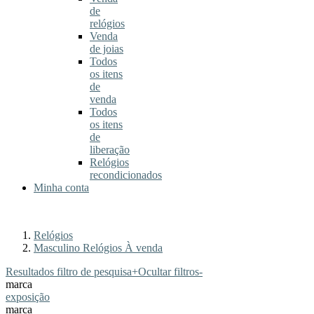
de
relógios
Venda
de joias
Todos
os itens
de
venda
Todos
os itens
de
liberação
Relógios
recondicionados
Minha conta
Relógios
Masculino Relógios À venda
Resultados filtro de pesquisa
+
Ocultar filtros
-
marca
exposição
marca