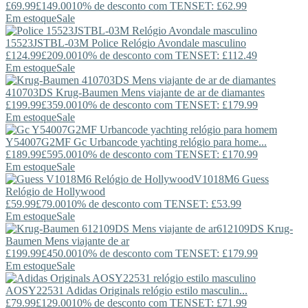
£69.99
£149.00
10% de desconto com TENSET: £62.99
Em estoque
Sale
15523JSTBL-03M
Police
Relógio Avondale masculino
£124.99
£209.00
10% de desconto com TENSET: £112.49
Em estoque
Sale
410703DS
Krug-Baumen
Mens viajante de ar de diamantes
£199.99
£359.00
10% de desconto com TENSET: £179.99
Em estoque
Sale
Y54007G2MF
Gc
Urbancode yachting relógio para home...
£189.99
£595.00
10% de desconto com TENSET: £170.99
Em estoque
Sale
V1018M6
Guess
Relógio de Hollywood
£59.99
£79.00
10% de desconto com TENSET: £53.99
Em estoque
Sale
612109DS
Krug-
Baumen
Mens viajante de ar
£199.99
£450.00
10% de desconto com TENSET: £179.99
Em estoque
Sale
AOSY22531
Adidas Originals
relógio estilo masculin...
£79.99
£129.00
10% de desconto com TENSET: £71.99