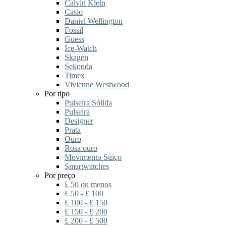
Calvin Klein
Casio
Daniel Wellington
Fossil
Guess
Ice-Watch
Skagen
Sekonda
Timex
Vivienne Westwood
Por tipo
Pulseira Sólida
Pulseira
Designer
Prata
Ouro
Rosa ouro
Movimento Suíço
Smartwatches
Por preço
£ 50 ou menos
£ 50 - £ 100
£ 100 - £ 150
£ 150 - £ 200
£ 200 - £ 500