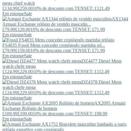
mega chief watch
£134.99
£259.00
10% de desconto com TENSET: £121.49
Em estoque
Sale
AX1344
Armani Exchange
relógio de vestido masculin...
£79.99
£129.00
10% de desconto com TENSET: £71.99
Em estoque
Sale
FS4835
Fossil
Mens conceder cronógrafo marinha rel...
£79.99
£159.00
10% de desconto com TENSET: £71.99
Em estoque
Sale
DZ4477
Diesel
Mens
watch chefe mega
£124.99
£229.00
10% de desconto com TENSET: £112.49
Em estoque
Sale
DZ4378
Diesel
Mens
watch chefe mega
£124.99
£229.00
10% de desconto com TENSET: £112.49
Em estoque
Sale
AX2095
Armani
Exchange
Relógio de homem
£109.99
£199.00
10% de desconto com TENSET: £98.99
Em estoque
Sale