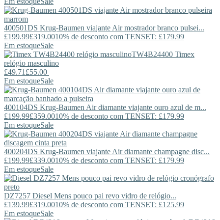
Em estoque
Sale
400501DS
Krug-Baumen
viajante Air mostrador branco pulsei...
£199.99
£319.00
10% de desconto com TENSET: £179.99
Em estoque
Sale
TW4B24400
Timex
relógio masculino
£49.71
£55.00
Em estoque
Sale
400104DS
Krug-Baumen
Air diamante viajante ouro azul de m...
£199.99
£359.00
10% de desconto com TENSET: £179.99
Em estoque
Sale
400204DS
Krug-Baumen
viajante Air diamante champagne disc...
£199.99
£339.00
10% de desconto com TENSET: £179.99
Em estoque
Sale
DZ7257
Diesel
Mens pouco pai revo vidro de relógio...
£139.99
£319.00
10% de desconto com TENSET: £125.99
Em estoque
Sale