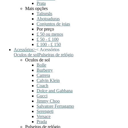
Prata
Mais opções
Talismãs
Abotoaduras
Conjuntos de joias
Por preço
£ 50 ou menos
£ 50 - £ 100
£ 100 - £ 150
Acessórios
>
<
Acessórios
Oculos de sol
Pulseiras de relógio
Oculos de sol
Bolle
Burberry
Carrera
Calvin Klein
Coach
Dolce and Gabbana
Gucci
Jimmy Choo
Salvatore Ferragamo
Serengeti
Versace
Prada
Pulseiras de relógio