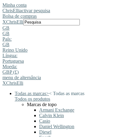
Minha conta
ChrisElli
activar pesquisa
Bolsa de compras
X
ChrisElli
GB
GB
País:
GB
Reino Unido
Língua:
Portuguesa
Moeda:
GBP (£)
menu de alternância
X
ChrisElli
Todas as marcas
>
<
Todas as marcas
Todos os produtos
Marcas de topo
Armani Exchange
Calvin Klein
Casio
Daniel Wellington
Diesel