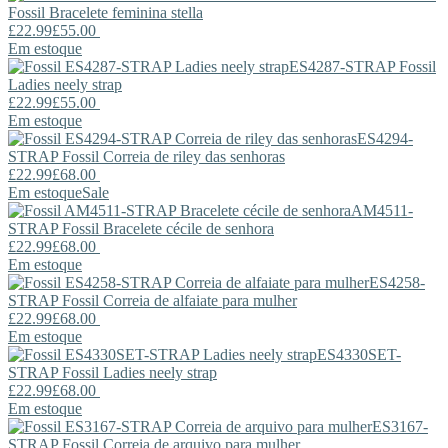
Fossil
Bracelete feminina stella
£22.99
£55.00
Em estoque
ES4287-STRAP
Fossil
Ladies neely strap
£22.99
£55.00
Em estoque
ES4294-
STRAP
Fossil
Correia de riley das senhoras
£22.99
£68.00
Em estoque
Sale
AM4511-
STRAP
Fossil
Bracelete cécile de senhora
£22.99
£68.00
Em estoque
ES4258-
STRAP
Fossil
Correia de alfaiate para mulher
£22.99
£68.00
Em estoque
ES4330SET-
STRAP
Fossil
Ladies neely strap
£22.99
£68.00
Em estoque
ES3167-
STRAP
Fossil
Correia de arquivo para mulher