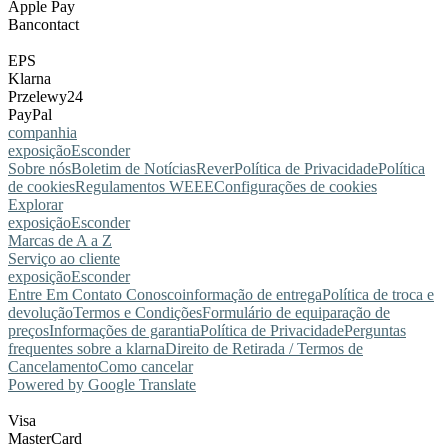
Apple Pay
Bancontact
EPS
Klarna
Przelewy24
PayPal
companhia
exposição
Esconder
Sobre nós
Boletim de Notícias
Rever
Política de Privacidade
Política
de cookies
Regulamentos WEEE
Configurações de cookies
Explorar
exposição
Esconder
Marcas de A a Z
Serviço ao cliente
exposição
Esconder
Entre Em Contato Conosco
informação de entrega
Política de troca e
devolução
Termos e Condições
Formulário de equiparação de
preços
Informações de garantia
Política de Privacidade
Perguntas
frequentes sobre a klarna
Direito de Retirada / Termos de
Cancelamento
Como cancelar
Powered by Google Translate
Visa
MasterCard