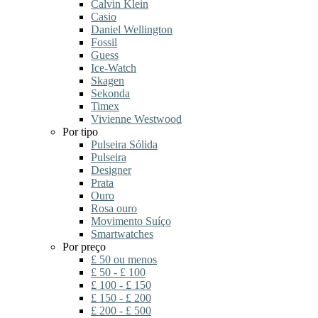
Calvin Klein
Casio
Daniel Wellington
Fossil
Guess
Ice-Watch
Skagen
Sekonda
Timex
Vivienne Westwood
Por tipo
Pulseira Sólida
Pulseira
Designer
Prata
Ouro
Rosa ouro
Movimento Suíço
Smartwatches
Por preço
£ 50 ou menos
£ 50 - £ 100
£ 100 - £ 150
£ 150 - £ 200
£ 200 - £ 500