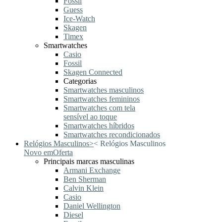
Fossil
Guess
Ice-Watch
Skagen
Timex
Smartwatches
Casio
Fossil
Skagen Connected
Categorias
Smartwatches masculinos
Smartwatches femininos
Smartwatches com tela
sensível ao toque
Smartwatches híbridos
Smartwatches recondicionados
Relógios Masculinos
>
<
Relógios Masculinos
Novo em
Oferta
Principais marcas masculinas
Armani Exchange
Ben Sherman
Calvin Klein
Casio
Daniel Wellington
Diesel