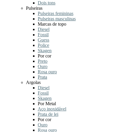
Dois tons
Pulseiras
Pulseiras femininas
Pulseiras masculinas
Marcas de topo
Diesel
Fossil
Guess
Police
Skagen
Por cor
Preto
Ouro
Rosa ouro
Prata
Argolas
Diesel
Fossil
Skagen
Por Metal
Aço inoxidável
Prata de lei
Por cor
Ouro
Rosa ouro