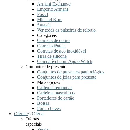
Armani Exchange
Emporio Armani
Fossil
Michael Kors
Swatch
Ver todas as pulseiras de relógio
Categorias
Correias de couro
Correias têxteis
Correias de aço inoxidável
Tiras de silicone
Compatível com Apple Watch
Conjuntos de presente
Conjuntos de presentes para relógios
Conjuntos de joias para presente
Mais opções
Carteiras femininas
Carteiras masculinas
Portadores de cartão
Bolsas
Porta-chaves
Oferta
>
<
Oferta
Ofertas
especiais
Venda