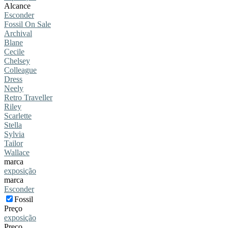
Alcance
Esconder
Fossil On Sale
Archival
Blane
Cecile
Chelsey
Colleague
Dress
Neely
Retro Traveller
Riley
Scarlette
Stella
Sylvia
Tailor
Wallace
marca
exposição
marca
Esconder
Fossil
Preço
exposição
Preço