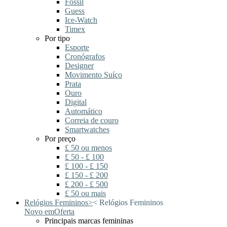
Fossil
Guess
Ice-Watch
Timex
Por tipo
Esporte
Cronógrafos
Designer
Movimento Suíço
Prata
Ouro
Digital
Automático
Correia de couro
Smartwatches
Por preço
£ 50 ou menos
£ 50 - £ 100
£ 100 - £ 150
£ 150 - £ 200
£ 200 - £ 500
£ 50 ou mais
Relógios Femininos
>
<
Relógios Femininos
Novo em
Oferta
Principais marcas femininas