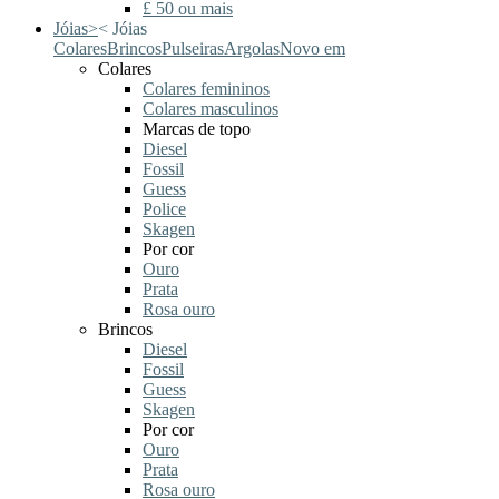
£ 50 ou mais
Jóias
>
<
Jóias
Colares
Brincos
Pulseiras
Argolas
Novo em
Colares
Colares femininos
Colares masculinos
Marcas de topo
Diesel
Fossil
Guess
Police
Skagen
Por cor
Ouro
Prata
Rosa ouro
Brincos
Diesel
Fossil
Guess
Skagen
Por cor
Ouro
Prata
Rosa ouro