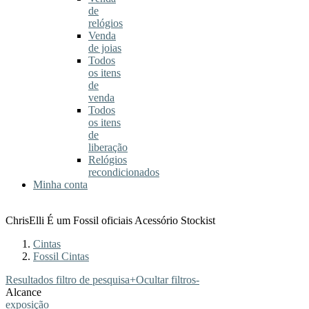
de
relógios
Venda
de joias
Todos
os itens
de
venda
Todos
os itens
de
liberação
Relógios
recondicionados
Minha conta
ChrisElli É um Fossil oficiais Acessório Stockist
Cintas
Fossil Cintas
Resultados filtro de pesquisa
+
Ocultar filtros
-
Alcance
exposição