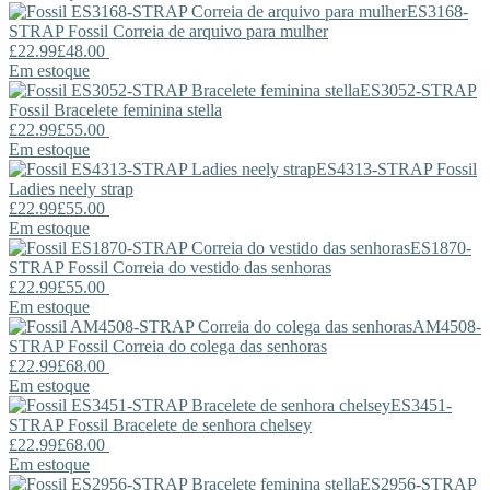
ES3168-
STRAP
Fossil
Correia de arquivo para mulher
£22.99
£48.00
Em estoque
ES3052-STRAP
Fossil
Bracelete feminina stella
£22.99
£55.00
Em estoque
ES4313-STRAP
Fossil
Ladies neely strap
£22.99
£55.00
Em estoque
ES1870-
STRAP
Fossil
Correia do vestido das senhoras
£22.99
£55.00
Em estoque
AM4508-
STRAP
Fossil
Correia do colega das senhoras
£22.99
£68.00
Em estoque
ES3451-
STRAP
Fossil
Bracelete de senhora chelsey
£22.99
£68.00
Em estoque
ES2956-STRAP