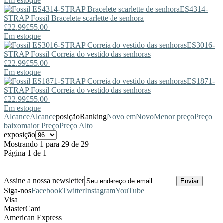
Em estoque
ES4314-
STRAP
Fossil
Bracelete scarlette de senhora
£22.99
£55.00
Em estoque
ES3016-
STRAP
Fossil
Correia do vestido das senhoras
£22.99
£55.00
Em estoque
ES1871-
STRAP
Fossil
Correia do vestido das senhoras
£22.99
£55.00
Em estoque
Alcance
Alcance
posição
Ranking
Novo em
Novo
Menor preço
Preço
baixo
maior Preço
Preço Alto
exposição
Mostrando 1 para 29 de 29
Página 1 de 1
Assine a nossa newsletter
Siga-nos
Facebook
Twitter
Instagram
YouTube
Visa
MasterCard
American Express