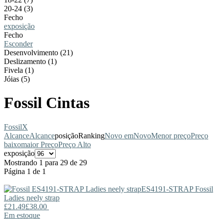
20-24 (3)
Fecho
exposição
Fecho
Esconder
Desenvolvimento (21)
Deslizamento (1)
Fivela (1)
Jóias (5)
Fossil Cintas
Fossil
X
Alcance
Alcance
posição
Ranking
Novo em
Novo
Menor preço
Preço
baixo
maior Preço
Preço Alto
exposição
Mostrando 1 para 29 de 29
Página 1 de 1
ES4191-STRAP
Fossil
Ladies neely strap
£21.49
£38.00
Em estoque