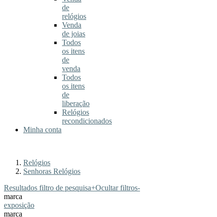
de
relógios
Venda
de joias
Todos
os itens
de
venda
Todos
os itens
de
liberação
Relógios
recondicionados
Minha conta
Relógios
Senhoras Relógios
Resultados filtro de pesquisa
+
Ocultar filtros
-
marca
exposição
marca