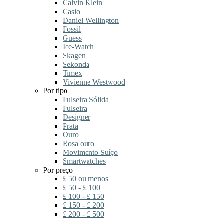
Calvin Klein
Casio
Daniel Wellington
Fossil
Guess
Ice-Watch
Skagen
Sekonda
Timex
Vivienne Westwood
Por tipo
Pulseira Sólida
Pulseira
Designer
Prata
Ouro
Rosa ouro
Movimento Suíço
Smartwatches
Por preço
£ 50 ou menos
£ 50 - £ 100
£ 100 - £ 150
£ 150 - £ 200
£ 200 - £ 500