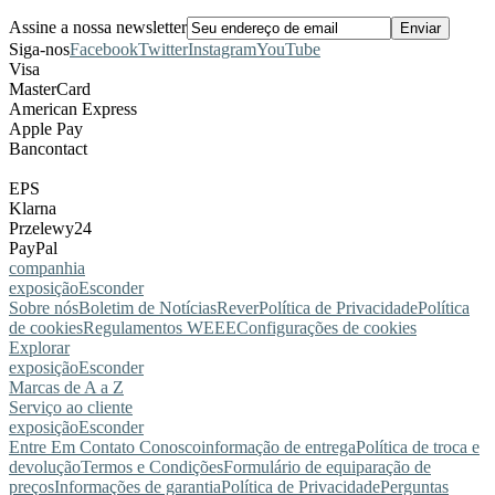
Assine a nossa newsletter
Siga-nos
Facebook
Twitter
Instagram
YouTube
Visa
MasterCard
American Express
Apple Pay
Bancontact
EPS
Klarna
Przelewy24
PayPal
companhia
exposição
Esconder
Sobre nós
Boletim de Notícias
Rever
Política de Privacidade
Política
de cookies
Regulamentos WEEE
Configurações de cookies
Explorar
exposição
Esconder
Marcas de A a Z
Serviço ao cliente
exposição
Esconder
Entre Em Contato Conosco
informação de entrega
Política de troca e
devolução
Termos e Condições
Formulário de equiparação de
preços
Informações de garantia
Política de Privacidade
Perguntas