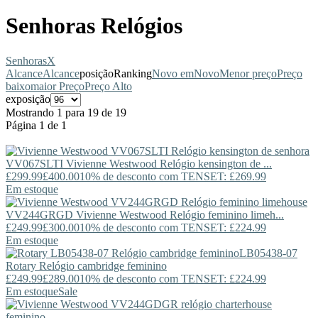
Senhoras Relógios
Senhoras
X
Alcance
Alcance
posição
Ranking
Novo em
Novo
Menor preço
Preço
baixo
maior Preço
Preço Alto
exposição
Mostrando 1 para 19 de 19
Página 1 de 1
VV067SLTI
Vivienne Westwood
Relógio kensington de ...
£299.99
£400.00
10% de desconto com TENSET: £269.99
Em estoque
VV244GRGD
Vivienne Westwood
Relógio feminino limeh...
£249.99
£300.00
10% de desconto com TENSET: £224.99
Em estoque
LB05438-07
Rotary
Relógio cambridge feminino
£249.99
£289.00
10% de desconto com TENSET: £224.99
Em estoque
Sale