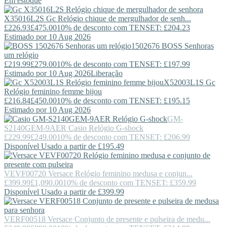
Em estoque
X35016L2S
Gc
Relógio chique de mergulhador de senh...
£226.93
£475.00
10% de desconto com TENSET: £204.23
Estimado por 10 Aug 2026
1502676
BOSS
Senhoras
um relógio
£219.99
£279.00
10% de desconto com TENSET: £197.99
Estimado por 10 Aug 2026
Liberação
X52003L1S
Gc
Relógio feminino femme bijou
£216.84
£450.00
10% de desconto com TENSET: £195.15
Estimado por 10 Aug 2026
GM-
S2140GEM-9AER
Casio
Relógio G-shock
£229.99
£249.00
10% de desconto com TENSET: £206.99
Disponível Usado a partir de £195.49
VEVF00720
Versace
Relógio feminino medusa e conjun...
£399.99
£1,090.00
10% de desconto com TENSET: £359.99
Disponível Usado a partir de £399.99
VERF00518
Versace
Conjunto de presente e pulseira de medu...