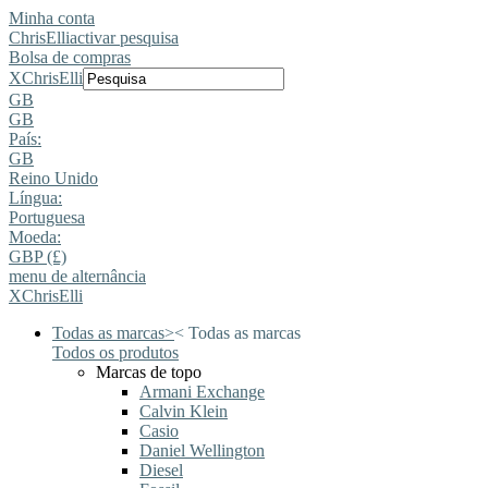
Minha conta
ChrisElli
activar pesquisa
Bolsa de compras
X
ChrisElli
GB
GB
País:
GB
Reino Unido
Língua:
Portuguesa
Moeda:
GBP (£)
menu de alternância
X
ChrisElli
Todas as marcas
>
<
Todas as marcas
Todos os produtos
Marcas de topo
Armani Exchange
Calvin Klein
Casio
Daniel Wellington
Diesel