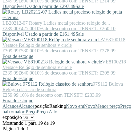
£349.99
£890.00
10% de desconto com TENSET: £314.99
Disponível Usado a partir de £297.49
Sale
LB20212-07
Rotary
Ladies metal precioso relógio de...
£289.00
£425.00
10% de desconto com TENSET: £260.10
Disponível Usado a partir de £161.49
Sale
VE8100118
Versace
Relógio de senhora v circle
£309.99
£580.00
10% de desconto com TENSET: £278.99
Fora de estoque
VE8100218
Versace
Relógio de senhora v circle
£339.99
£640.00
10% de desconto com TENSET: £305.99
Fora de estoque
97S112
Bulova
Relógio clássico de senhora
£259.99
10% de desconto com TENSET: £233.99
Fora de estoque
Alcance
Alcance
posição
Ranking
Novo em
Novo
Menor preço
Preço
baixo
maior Preço
Preço Alto
exposição
Mostrando 1 para 19 de 19
Página 1 de 1