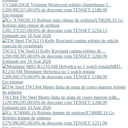
VV244GDGR
Vivienne Westwood
relógio charterhouse f...
£209.99
£315.00
10% de desconto com TENSET: £188.99
Em estoque
X70020L1S
Gc
Relógio mini chique de senhora
£282.37
£325.00
10% de desconto com TENSET: £254.13
Estimado por 10 Aug 2026
TW312
TW Steel
O Kelly Rowland cantina relógio de ...
£299.99
£395.00
10% de desconto com TENSET: £269.99
Estimado por 10 Aug 2026
MH1-
R1210-SM
Mondaine
Helvetica no 1 watch regular
£209.99
£379.00
10% de desconto com TENSET: £188.99
Em estoque
TW1304
TW Steel
Magro linha de prata de couro marrom rel&...
£229.99
£295.00
10% de desconto com TENSET: £206.99
Estimado por 10 Aug 2026
X74008L1S
Gc
Relógio femme de senhora
£279.99
£495.00
10% de desconto com TENSET: £251.99