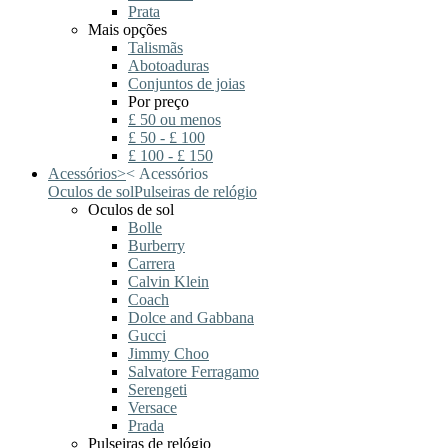
Prata
Mais opções
Talismãs
Abotoaduras
Conjuntos de joias
Por preço
£ 50 ou menos
£ 50 - £ 100
£ 100 - £ 150
Acessórios
>
<
Acessórios
Oculos de sol
Pulseiras de relógio
Oculos de sol
Bolle
Burberry
Carrera
Calvin Klein
Coach
Dolce and Gabbana
Gucci
Jimmy Choo
Salvatore Ferragamo
Serengeti
Versace
Prada
Pulseiras de relógio