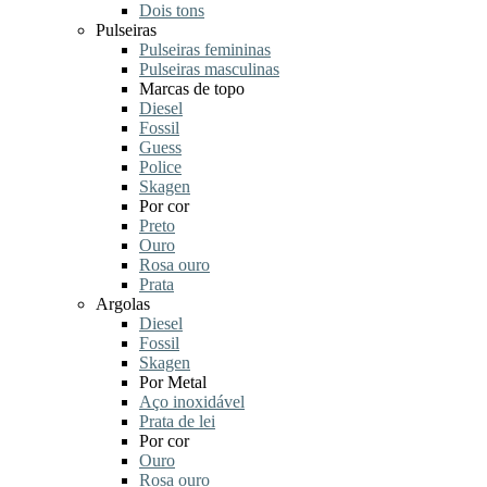
Dois tons
Pulseiras
Pulseiras femininas
Pulseiras masculinas
Marcas de topo
Diesel
Fossil
Guess
Police
Skagen
Por cor
Preto
Ouro
Rosa ouro
Prata
Argolas
Diesel
Fossil
Skagen
Por Metal
Aço inoxidável
Prata de lei
Por cor
Ouro
Rosa ouro