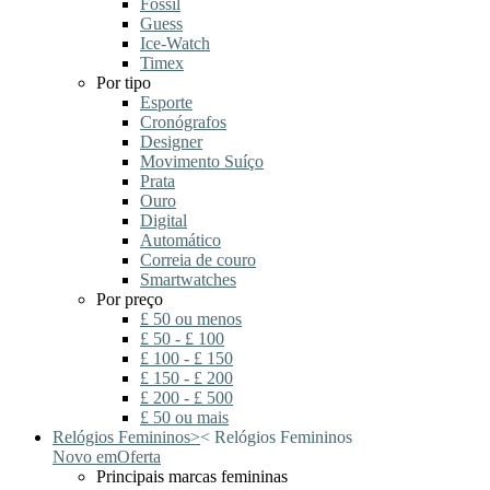
Fossil
Guess
Ice-Watch
Timex
Por tipo
Esporte
Cronógrafos
Designer
Movimento Suíço
Prata
Ouro
Digital
Automático
Correia de couro
Smartwatches
Por preço
£ 50 ou menos
£ 50 - £ 100
£ 100 - £ 150
£ 150 - £ 200
£ 200 - £ 500
£ 50 ou mais
Relógios Femininos
>
<
Relógios Femininos
Novo em
Oferta
Principais marcas femininas