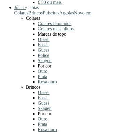
£ 50 ou mais
Jóias
>
<
Jóias
Colares
Brincos
Pulseiras
Argolas
Novo em
Colares
Colares femininos
Colares masculinos
Marcas de topo
Diesel
Fossil
Guess
Police
Skagen
Por cor
Ouro
Prata
Rosa ouro
Brincos
Diesel
Fossil
Guess
Skagen
Por cor
Ouro
Prata
Rosa ouro