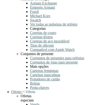
Armani Exchange
Emporio Armani
Fossil
Michael Kors
Swatch
Ver todas as pulseiras de relógio
Categorias
Correias de couro
Correias têxteis
Correias de aço inoxidável
Tiras de silicone
Compatível com Apple Watch
Conjuntos de presente
Conjuntos de presentes para relógios
Conjuntos de joias para presente
Mais opções
Carteiras femininas
Carteiras masculinas
Portadores de cartão
Bolsas
Porta-chaves
Oferta
>
<
Oferta
Ofertas
especiais
Venda