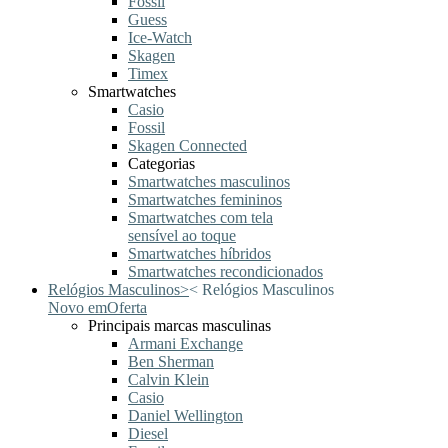
Fossil
Guess
Ice-Watch
Skagen
Timex
Smartwatches
Casio
Fossil
Skagen Connected
Categorias
Smartwatches masculinos
Smartwatches femininos
Smartwatches com tela
sensível ao toque
Smartwatches híbridos
Smartwatches recondicionados
Relógios Masculinos
>
<
Relógios Masculinos
Novo em
Oferta
Principais marcas masculinas
Armani Exchange
Ben Sherman
Calvin Klein
Casio
Daniel Wellington
Diesel