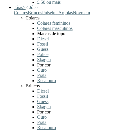
£ 50 ou mais
Jóias
>
<
Jóias
Colares
Brincos
Pulseiras
Argolas
Novo em
Colares
Colares femininos
Colares masculinos
Marcas de topo
Diesel
Fossil
Guess
Police
Skagen
Por cor
Ouro
Prata
Rosa ouro
Brincos
Diesel
Fossil
Guess
Skagen
Por cor
Ouro
Prata
Rosa ouro