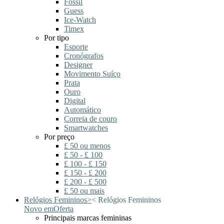
Fossil
Guess
Ice-Watch
Timex
Por tipo
Esporte
Cronógrafos
Designer
Movimento Suíço
Prata
Ouro
Digital
Automático
Correia de couro
Smartwatches
Por preço
£ 50 ou menos
£ 50 - £ 100
£ 100 - £ 150
£ 150 - £ 200
£ 200 - £ 500
£ 50 ou mais
Relógios Femininos
>
<
Relógios Femininos
Novo em
Oferta
Principais marcas femininas