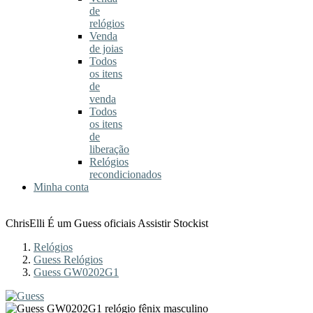
de
relógios
Venda
de joias
Todos
os itens
de
venda
Todos
os itens
de
liberação
Relógios
recondicionados
Minha conta
ChrisElli É um Guess oficiais Assistir Stockist
Relógios
Guess Relógios
Guess GW0202G1