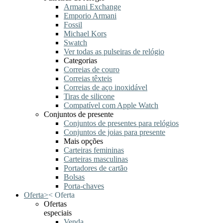
Armani Exchange
Emporio Armani
Fossil
Michael Kors
Swatch
Ver todas as pulseiras de relógio
Categorias
Correias de couro
Correias têxteis
Correias de aço inoxidável
Tiras de silicone
Compatível com Apple Watch
Conjuntos de presente
Conjuntos de presentes para relógios
Conjuntos de joias para presente
Mais opções
Carteiras femininas
Carteiras masculinas
Portadores de cartão
Bolsas
Porta-chaves
Oferta
>
<
Oferta
Ofertas
especiais
Venda