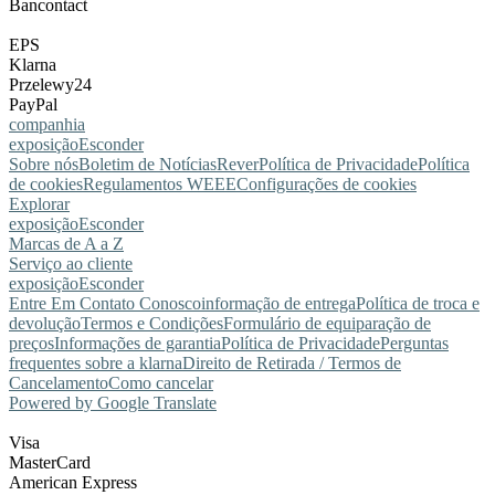
Bancontact
EPS
Klarna
Przelewy24
PayPal
companhia
exposição
Esconder
Sobre nós
Boletim de Notícias
Rever
Política de Privacidade
Política
de cookies
Regulamentos WEEE
Configurações de cookies
Explorar
exposição
Esconder
Marcas de A a Z
Serviço ao cliente
exposição
Esconder
Entre Em Contato Conosco
informação de entrega
Política de troca e
devolução
Termos e Condições
Formulário de equiparação de
preços
Informações de garantia
Política de Privacidade
Perguntas
frequentes sobre a klarna
Direito de Retirada / Termos de
Cancelamento
Como cancelar
Powered by Google Translate
Visa
MasterCard
American Express