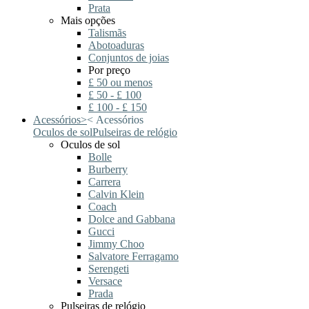
Prata
Mais opções
Talismãs
Abotoaduras
Conjuntos de joias
Por preço
£ 50 ou menos
£ 50 - £ 100
£ 100 - £ 150
Acessórios
>
<
Acessórios
Oculos de sol
Pulseiras de relógio
Oculos de sol
Bolle
Burberry
Carrera
Calvin Klein
Coach
Dolce and Gabbana
Gucci
Jimmy Choo
Salvatore Ferragamo
Serengeti
Versace
Prada
Pulseiras de relógio