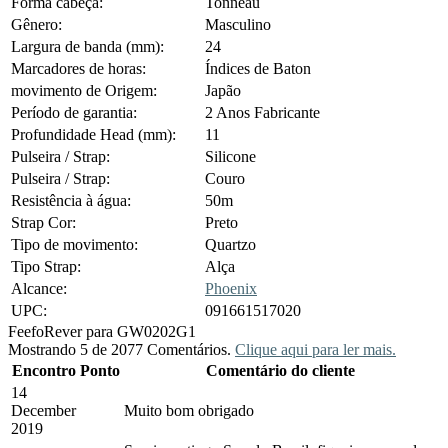
Forma cabeça:
Tonneau
Gênero:
Masculino
Largura de banda (mm):
24
Marcadores de horas:
Índices de Baton
movimento de Origem:
Japão
Período de garantia:
2 Anos Fabricante
Profundidade Head (mm):
11
Pulseira / Strap:
Silicone
Pulseira / Strap:
Couro
Resistência à água:
50m
Strap Cor:
Preto
Tipo de movimento:
Quartzo
Tipo Strap:
Alça
Alcance:
Phoenix
UPC:
091661517020
Feefo
Rever para GW0202G1
Mostrando 5 de 2077 Comentários.
Clique aqui para ler mais.
Encontro
Ponto
Comentário do cliente
14
December
Muito bom obrigado
2019