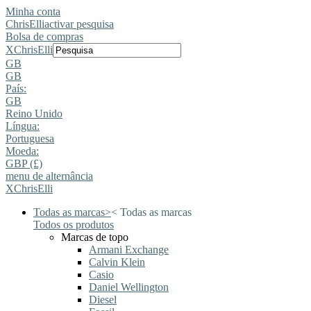
Minha conta
ChrisElli
activar pesquisa
Bolsa de compras
X
ChrisElli
GB
GB
País:
GB
Reino Unido
Língua:
Portuguesa
Moeda:
GBP (£)
menu de alternância
X
ChrisElli
Todas as marcas
>
<
Todas as marcas
Todos os produtos
Marcas de topo
Armani Exchange
Calvin Klein
Casio
Daniel Wellington
Diesel