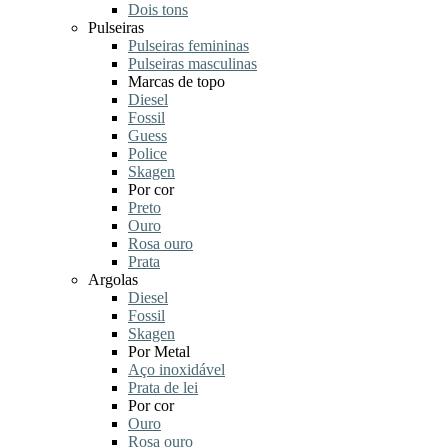
Dois tons
Pulseiras
Pulseiras femininas
Pulseiras masculinas
Marcas de topo
Diesel
Fossil
Guess
Police
Skagen
Por cor
Preto
Ouro
Rosa ouro
Prata
Argolas
Diesel
Fossil
Skagen
Por Metal
Aço inoxidável
Prata de lei
Por cor
Ouro
Rosa ouro