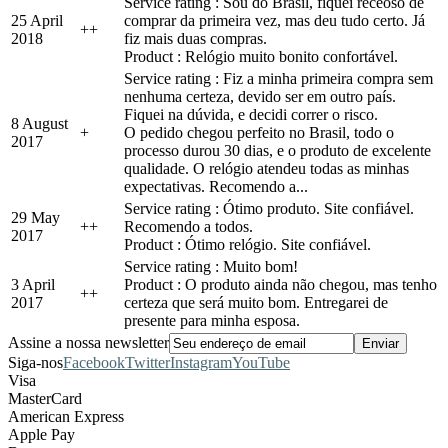
Service rating : Sou do Brasil, fiquei receoso de
25 April
comprar da primeira vez, mas deu tudo certo. Já
+
+
2018
fiz mais duas compras.
Product : Relógio muito bonito confortável.
Service rating : Fiz a minha primeira compra sem
nenhuma certeza, devido ser em outro país.
Fiquei na dúvida, e decidi correr o risco.
8 August
+
O pedido chegou perfeito no Brasil, todo o
2017
processo durou 30 dias, e o produto de excelente
qualidade. O relógio atendeu todas as minhas
expectativas. Recomendo a...
Service rating : Ótimo produto. Site confiável.
29 May
+
+
Recomendo a todos.
2017
Product : Ótimo relógio. Site confiável.
Service rating : Muito bom!
3 April
Product : O produto ainda não chegou, mas tenho
+
+
2017
certeza que será muito bom. Entregarei de
presente para minha esposa.
Assine a nossa newsletter
Siga-nos
Facebook
Twitter
Instagram
YouTube
Visa
MasterCard
American Express
Apple Pay