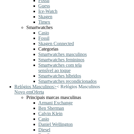
Fossil
Guess
Ice-Watch
Skagen
Timex
Smartwatches
Casio
Fossil
Skagen Connected
Categorias
Smartwatches masculinos
Smartwatches femininos
Smartwatches com tela
sensível ao toque
Smartwatches híbridos
Smartwatches recondicionados
Relógios Masculinos
>
<
Relógios Masculinos
Novo em
Oferta
Principais marcas masculinas
Armani Exchange
Ben Sherman
Calvin Klein
Casio
Daniel Wellington
Diesel