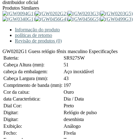
distribuidor oficial
Produtos Similares
Informação do produto
políticas de retorno
Revisão de produtos (0)
GW0202G1 Guess relógio fênix masculino Especificações
Bateria:
SR927SW
Cabeça Altura (mm):
51
cabeça da embalagem:
Aço inoxidável
Cabeça Largura (mm):
43
Comprimento de banda (mm):
197
Cor da caixa:
Ouro
data Característica:
Dia / Data
Dial Cor:
Preto
Digitar:
Relógio de pulso
Digitar:
desenhista
Exibição:
Análogo
Fecho:
Fivela