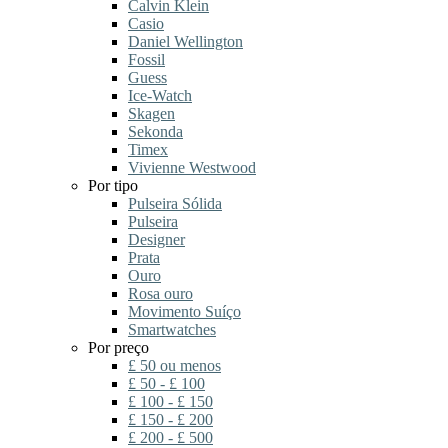
Calvin Klein
Casio
Daniel Wellington
Fossil
Guess
Ice-Watch
Skagen
Sekonda
Timex
Vivienne Westwood
Por tipo
Pulseira Sólida
Pulseira
Designer
Prata
Ouro
Rosa ouro
Movimento Suíço
Smartwatches
Por preço
£ 50 ou menos
£ 50 - £ 100
£ 100 - £ 150
£ 150 - £ 200
£ 200 - £ 500