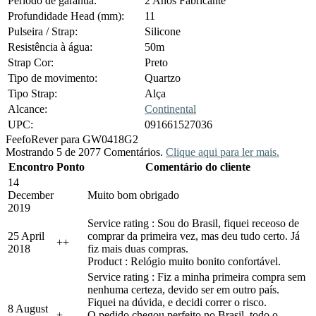
Período de garantia:
2 Anos Fabricante
Profundidade Head (mm):
11
Pulseira / Strap:
Silicone
Resistência à água:
50m
Strap Cor:
Preto
Tipo de movimento:
Quartzo
Tipo Strap:
Alça
Alcance:
Continental
UPC:
091661527036
Feefo
Rever para GW0418G2
Mostrando 5 de 2077 Comentários.
Clique aqui para ler mais.
Encontro
Ponto
Comentário do cliente
14
December
Muito bom obrigado
2019
Service rating : Sou do Brasil, fiquei receoso de
25 April
comprar da primeira vez, mas deu tudo certo. Já
+
+
2018
fiz mais duas compras.
Product : Relógio muito bonito confortável.
Service rating : Fiz a minha primeira compra sem
nenhuma certeza, devido ser em outro país.
Fiquei na dúvida, e decidi correr o risco.
8 August
+
O pedido chegou perfeito no Brasil, todo o