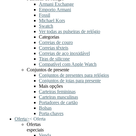
Armani Exchange
Emporio Armani
Fossil
Michael Kors
Swatch
Ver todas as pulseiras de relógio
Categorias
Correias de couro
Correias têxteis
Correias de aço inoxidável
Tiras de silicone
Compatível com Apple Watch
Conjuntos de presente
Conjuntos de presentes para relógios
Conjuntos de joias para presente
Mais opções
Carteiras femininas
Carteiras masculinas
Portadores de cartão
Bolsas
Porta-chaves
Oferta
>
<
Oferta
Ofertas
especiais
Venda