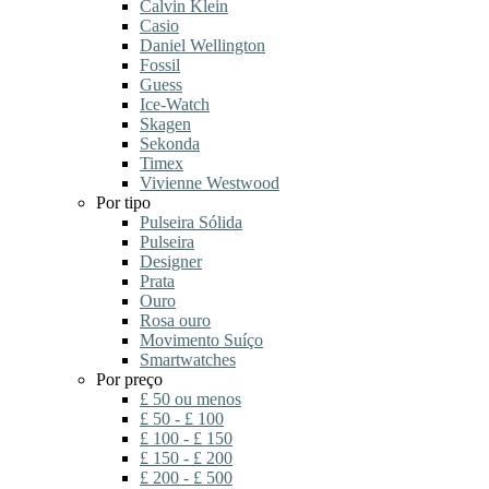
Calvin Klein
Casio
Daniel Wellington
Fossil
Guess
Ice-Watch
Skagen
Sekonda
Timex
Vivienne Westwood
Por tipo
Pulseira Sólida
Pulseira
Designer
Prata
Ouro
Rosa ouro
Movimento Suíço
Smartwatches
Por preço
£ 50 ou menos
£ 50 - £ 100
£ 100 - £ 150
£ 150 - £ 200
£ 200 - £ 500