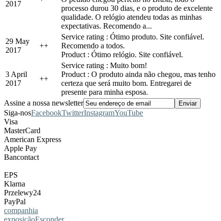
2017
processo durou 30 dias, e o produto de excelente
qualidade. O relógio atendeu todas as minhas
expectativas. Recomendo a...
Service rating : Ótimo produto. Site confiável.
29 May
+
+
Recomendo a todos.
2017
Product : Ótimo relógio. Site confiável.
Service rating : Muito bom!
3 April
Product : O produto ainda não chegou, mas tenho
+
+
2017
certeza que será muito bom. Entregarei de
presente para minha esposa.
Assine a nossa newsletter
Siga-nos
Facebook
Twitter
Instagram
YouTube
Visa
MasterCard
American Express
Apple Pay
Bancontact
EPS
Klarna
Przelewy24
PayPal
companhia
exposição
Esconder