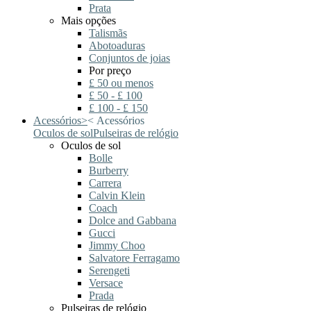
Prata
Mais opções
Talismãs
Abotoaduras
Conjuntos de joias
Por preço
£ 50 ou menos
£ 50 - £ 100
£ 100 - £ 150
Acessórios
>
<
Acessórios
Oculos de sol
Pulseiras de relógio
Oculos de sol
Bolle
Burberry
Carrera
Calvin Klein
Coach
Dolce and Gabbana
Gucci
Jimmy Choo
Salvatore Ferragamo
Serengeti
Versace
Prada
Pulseiras de relógio