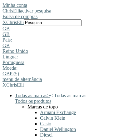
Minha conta
ChrisElli
activar pesquisa
Bolsa de compras
X
ChrisElli
GB
GB
País:
GB
Reino Unido
Língua:
Portuguesa
Moeda:
GBP (£)
menu de alternância
X
ChrisElli
Todas as marcas
>
<
Todas as marcas
Todos os produtos
Marcas de topo
Armani Exchange
Calvin Klein
Casio
Daniel Wellington
Diesel