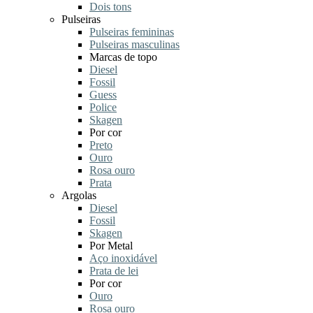
Dois tons
Pulseiras
Pulseiras femininas
Pulseiras masculinas
Marcas de topo
Diesel
Fossil
Guess
Police
Skagen
Por cor
Preto
Ouro
Rosa ouro
Prata
Argolas
Diesel
Fossil
Skagen
Por Metal
Aço inoxidável
Prata de lei
Por cor
Ouro
Rosa ouro