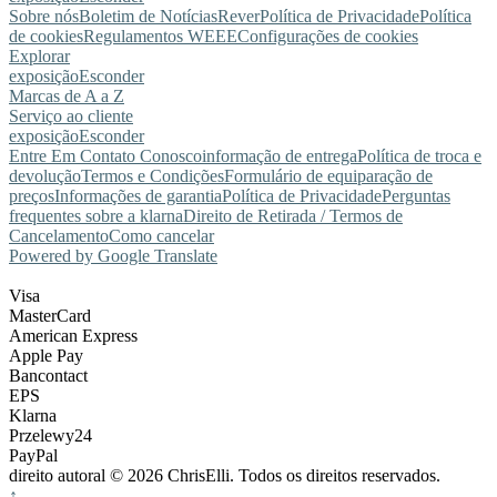
Sobre nós
Boletim de Notícias
Rever
Política de Privacidade
Política
de cookies
Regulamentos WEEE
Configurações de cookies
Explorar
exposição
Esconder
Marcas de A a Z
Serviço ao cliente
exposição
Esconder
Entre Em Contato Conosco
informação de entrega
Política de troca e
devolução
Termos e Condições
Formulário de equiparação de
preços
Informações de garantia
Política de Privacidade
Perguntas
frequentes sobre a klarna
Direito de Retirada / Termos de
Cancelamento
Como cancelar
Powered by Google Translate
Visa
MasterCard
American Express
Apple Pay
Bancontact
EPS
Klarna
Przelewy24
PayPal
direito autoral © 2026 ChrisElli. Todos os direitos reservados.
↑