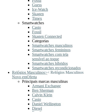
Fossil
Guess
Ice-Watch
Skagen
Timex
Smartwatches
Casio
Fossil
Skagen Connected
Categorias
Smartwatches masculinos
Smartwatches femininos
Smartwatches com tela
sensível ao toque
Smartwatches híbridos
Smartwatches recondicionados
Relógios Masculinos
>
<
Relógios Masculinos
Novo em
Oferta
Principais marcas masculinas
Armani Exchange
Ben Sherman
Calvin Klein
Casio
Daniel Wellington
Diesel