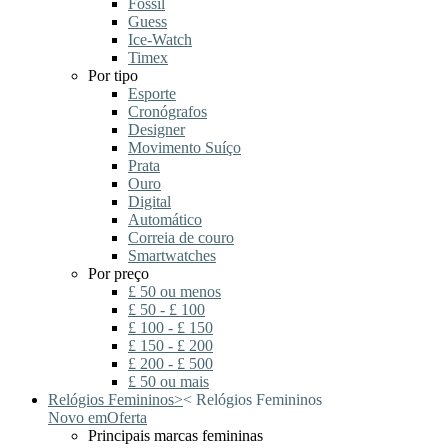
Fossil
Guess
Ice-Watch
Timex
Por tipo
Esporte
Cronógrafos
Designer
Movimento Suíço
Prata
Ouro
Digital
Automático
Correia de couro
Smartwatches
Por preço
£ 50 ou menos
£ 50 - £ 100
£ 100 - £ 150
£ 150 - £ 200
£ 200 - £ 500
£ 50 ou mais
Relógios Femininos
>
<
Relógios Femininos
Novo em
Oferta
Principais marcas femininas