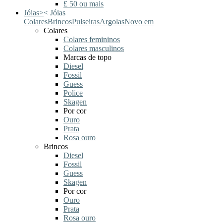
£ 50 ou mais
Jóias
>
<
Jóias
Colares
Brincos
Pulseiras
Argolas
Novo em
Colares
Colares femininos
Colares masculinos
Marcas de topo
Diesel
Fossil
Guess
Police
Skagen
Por cor
Ouro
Prata
Rosa ouro
Brincos
Diesel
Fossil
Guess
Skagen
Por cor
Ouro
Prata
Rosa ouro