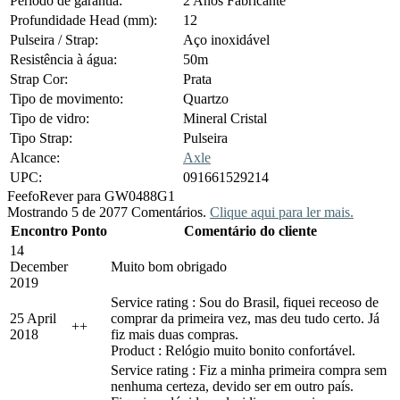
Período de garantia:
2 Anos Fabricante
Profundidade Head (mm):
12
Pulseira / Strap:
Aço inoxidável
Resistência à água:
50m
Strap Cor:
Prata
Tipo de movimento:
Quartzo
Tipo de vidro:
Mineral Cristal
Tipo Strap:
Pulseira
Alcance:
Axle
UPC:
091661529214
Feefo
Rever para GW0488G1
Mostrando 5 de 2077 Comentários.
Clique aqui para ler mais.
Encontro
Ponto
Comentário do cliente
14
December
Muito bom obrigado
2019
Service rating : Sou do Brasil, fiquei receoso de
25 April
comprar da primeira vez, mas deu tudo certo. Já
+
+
2018
fiz mais duas compras.
Product : Relógio muito bonito confortável.
Service rating : Fiz a minha primeira compra sem
nenhuma certeza, devido ser em outro país.