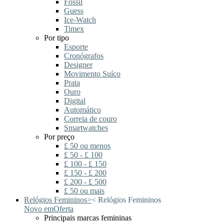
Fossil
Guess
Ice-Watch
Timex
Por tipo
Esporte
Cronógrafos
Designer
Movimento Suíço
Prata
Ouro
Digital
Automático
Correia de couro
Smartwatches
Por preço
£ 50 ou menos
£ 50 - £ 100
£ 100 - £ 150
£ 150 - £ 200
£ 200 - £ 500
£ 50 ou mais
Relógios Femininos
>
<
Relógios Femininos
Novo em
Oferta
Principais marcas femininas