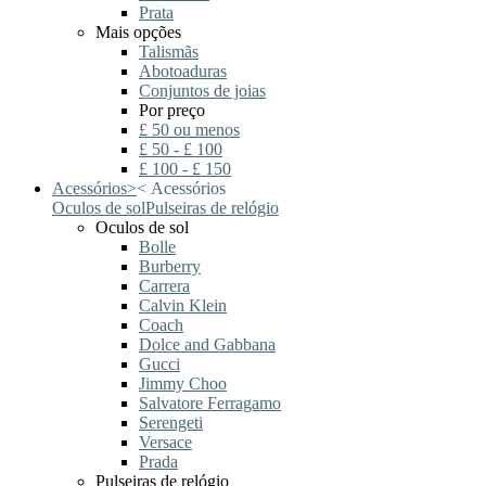
Prata
Mais opções
Talismãs
Abotoaduras
Conjuntos de joias
Por preço
£ 50 ou menos
£ 50 - £ 100
£ 100 - £ 150
Acessórios
>
<
Acessórios
Oculos de sol
Pulseiras de relógio
Oculos de sol
Bolle
Burberry
Carrera
Calvin Klein
Coach
Dolce and Gabbana
Gucci
Jimmy Choo
Salvatore Ferragamo
Serengeti
Versace
Prada
Pulseiras de relógio