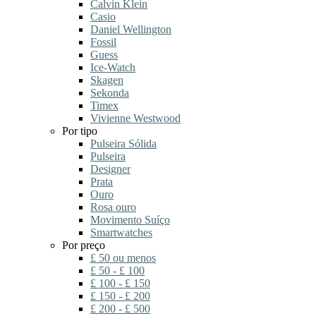
Calvin Klein
Casio
Daniel Wellington
Fossil
Guess
Ice-Watch
Skagen
Sekonda
Timex
Vivienne Westwood
Por tipo
Pulseira Sólida
Pulseira
Designer
Prata
Ouro
Rosa ouro
Movimento Suíço
Smartwatches
Por preço
£ 50 ou menos
£ 50 - £ 100
£ 100 - £ 150
£ 150 - £ 200
£ 200 - £ 500