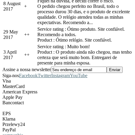
Fiquei na dúvida, e decidi correr o risco.
8 August
+
O pedido chegou perfeito no Brasil, todo o
2017
processo durou 30 dias, e o produto de excelente
qualidade. O relógio atendeu todas as minhas
expectativas. Recomendo a...
Service rating : Ótimo produto. Site confiável.
29 May
+
+
Recomendo a todos.
2017
Product : Ótimo relógio. Site confiável.
Service rating : Muito bom!
3 April
Product : O produto ainda não chegou, mas tenho
+
+
2017
certeza que será muito bom. Entregarei de
presente para minha esposa.
Assine a nossa newsletter
Siga-nos
Facebook
Twitter
Instagram
YouTube
Visa
MasterCard
American Express
Apple Pay
Bancontact
EPS
Klarna
Przelewy24
PayPal