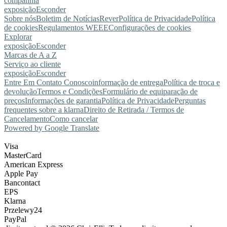
companhia
exposição
Esconder
Sobre nós
Boletim de Notícias
Rever
Política de Privacidade
Política
de cookies
Regulamentos WEEE
Configurações de cookies
Explorar
exposição
Esconder
Marcas de A a Z
Serviço ao cliente
exposição
Esconder
Entre Em Contato Conosco
informação de entrega
Política de troca e
devolução
Termos e Condições
Formulário de equiparação de
preços
Informações de garantia
Política de Privacidade
Perguntas
frequentes sobre a klarna
Direito de Retirada / Termos de
Cancelamento
Como cancelar
Powered by Google Translate
Visa
MasterCard
American Express
Apple Pay
Bancontact
EPS
Klarna
Przelewy24
PayPal