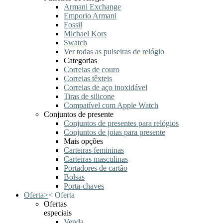
Armani Exchange
Emporio Armani
Fossil
Michael Kors
Swatch
Ver todas as pulseiras de relógio
Categorias
Correias de couro
Correias têxteis
Correias de aço inoxidável
Tiras de silicone
Compatível com Apple Watch
Conjuntos de presente
Conjuntos de presentes para relógios
Conjuntos de joias para presente
Mais opções
Carteiras femininas
Carteiras masculinas
Portadores de cartão
Bolsas
Porta-chaves
Oferta
>
<
Oferta
Ofertas
especiais
Venda