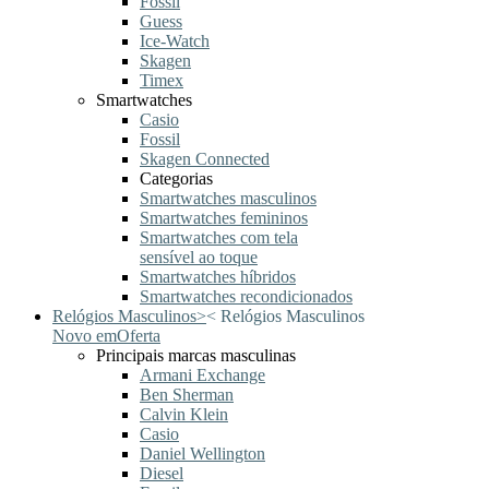
Fossil
Guess
Ice-Watch
Skagen
Timex
Smartwatches
Casio
Fossil
Skagen Connected
Categorias
Smartwatches masculinos
Smartwatches femininos
Smartwatches com tela
sensível ao toque
Smartwatches híbridos
Smartwatches recondicionados
Relógios Masculinos
>
<
Relógios Masculinos
Novo em
Oferta
Principais marcas masculinas
Armani Exchange
Ben Sherman
Calvin Klein
Casio
Daniel Wellington
Diesel