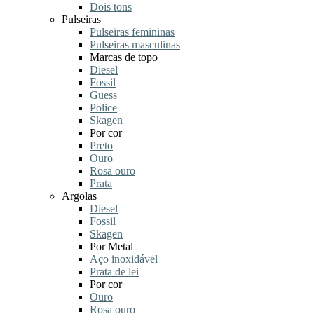
Dois tons
Pulseiras
Pulseiras femininas
Pulseiras masculinas
Marcas de topo
Diesel
Fossil
Guess
Police
Skagen
Por cor
Preto
Ouro
Rosa ouro
Prata
Argolas
Diesel
Fossil
Skagen
Por Metal
Aço inoxidável
Prata de lei
Por cor
Ouro
Rosa ouro