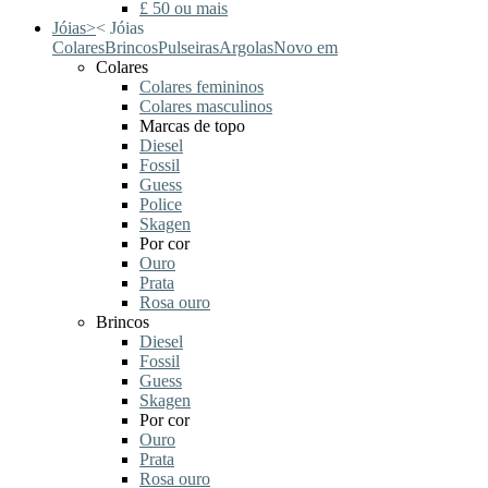
£ 50 ou mais
Jóias
>
<
Jóias
Colares
Brincos
Pulseiras
Argolas
Novo em
Colares
Colares femininos
Colares masculinos
Marcas de topo
Diesel
Fossil
Guess
Police
Skagen
Por cor
Ouro
Prata
Rosa ouro
Brincos
Diesel
Fossil
Guess
Skagen
Por cor
Ouro
Prata
Rosa ouro