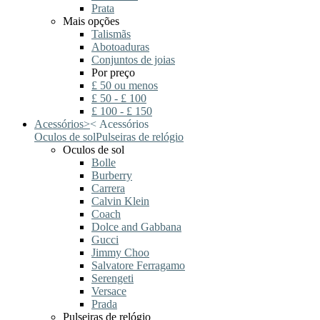
Prata
Mais opções
Talismãs
Abotoaduras
Conjuntos de joias
Por preço
£ 50 ou menos
£ 50 - £ 100
£ 100 - £ 150
Acessórios
>
<
Acessórios
Oculos de sol
Pulseiras de relógio
Oculos de sol
Bolle
Burberry
Carrera
Calvin Klein
Coach
Dolce and Gabbana
Gucci
Jimmy Choo
Salvatore Ferragamo
Serengeti
Versace
Prada
Pulseiras de relógio