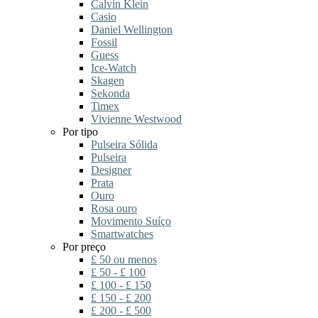
Calvin Klein
Casio
Daniel Wellington
Fossil
Guess
Ice-Watch
Skagen
Sekonda
Timex
Vivienne Westwood
Por tipo
Pulseira Sólida
Pulseira
Designer
Prata
Ouro
Rosa ouro
Movimento Suíço
Smartwatches
Por preço
£ 50 ou menos
£ 50 - £ 100
£ 100 - £ 150
£ 150 - £ 200
£ 200 - £ 500