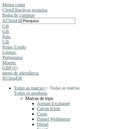
Minha conta
ChrisElli
activar pesquisa
Bolsa de compras
X
ChrisElli
GB
GB
País:
GB
Reino Unido
Língua:
Portuguesa
Moeda:
GBP (£)
menu de alternância
X
ChrisElli
Todas as marcas
>
<
Todas as marcas
Todos os produtos
Marcas de topo
Armani Exchange
Calvin Klein
Casio
Daniel Wellington
Diesel