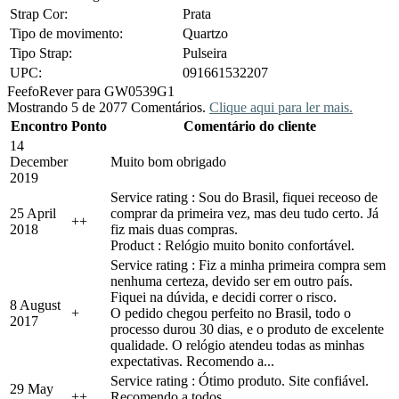
Strap Cor:
Prata
Tipo de movimento:
Quartzo
Tipo Strap:
Pulseira
UPC:
091661532207
Feefo
Rever para GW0539G1
Mostrando 5 de 2077 Comentários.
Clique aqui para ler mais.
Encontro
Ponto
Comentário do cliente
14
December
Muito bom obrigado
2019
Service rating : Sou do Brasil, fiquei receoso de
25 April
comprar da primeira vez, mas deu tudo certo. Já
+
+
2018
fiz mais duas compras.
Product : Relógio muito bonito confortável.
Service rating : Fiz a minha primeira compra sem
nenhuma certeza, devido ser em outro país.
Fiquei na dúvida, e decidi correr o risco.
8 August
+
O pedido chegou perfeito no Brasil, todo o
2017
processo durou 30 dias, e o produto de excelente
qualidade. O relógio atendeu todas as minhas
expectativas. Recomendo a...
Service rating : Ótimo produto. Site confiável.
29 May
+
+
Recomendo a todos.