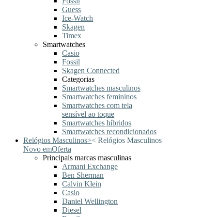
Fossil
Guess
Ice-Watch
Skagen
Timex
Smartwatches
Casio
Fossil
Skagen Connected
Categorias
Smartwatches masculinos
Smartwatches femininos
Smartwatches com tela
sensível ao toque
Smartwatches híbridos
Smartwatches recondicionados
Relógios Masculinos
>
<
Relógios Masculinos
Novo em
Oferta
Principais marcas masculinas
Armani Exchange
Ben Sherman
Calvin Klein
Casio
Daniel Wellington
Diesel