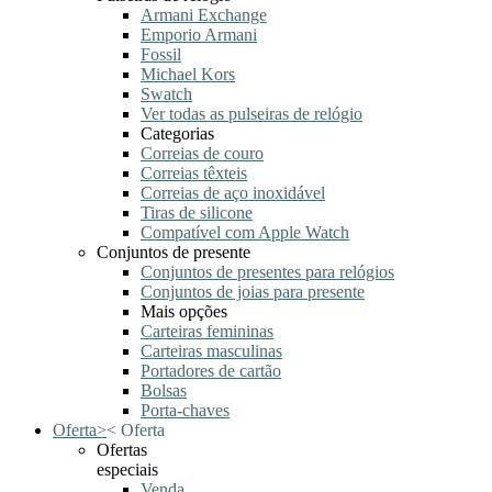
Armani Exchange
Emporio Armani
Fossil
Michael Kors
Swatch
Ver todas as pulseiras de relógio
Categorias
Correias de couro
Correias têxteis
Correias de aço inoxidável
Tiras de silicone
Compatível com Apple Watch
Conjuntos de presente
Conjuntos de presentes para relógios
Conjuntos de joias para presente
Mais opções
Carteiras femininas
Carteiras masculinas
Portadores de cartão
Bolsas
Porta-chaves
Oferta
>
<
Oferta
Ofertas
especiais
Venda