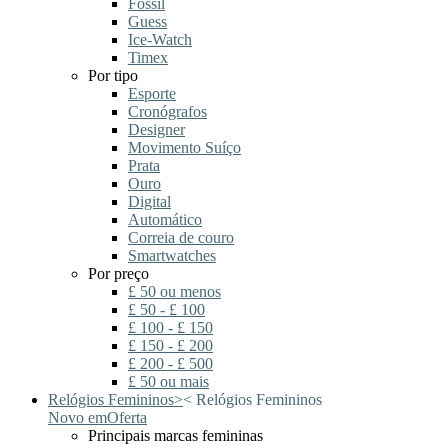
Fossil
Guess
Ice-Watch
Timex
Por tipo
Esporte
Cronógrafos
Designer
Movimento Suíço
Prata
Ouro
Digital
Automático
Correia de couro
Smartwatches
Por preço
£ 50 ou menos
£ 50 - £ 100
£ 100 - £ 150
£ 150 - £ 200
£ 200 - £ 500
£ 50 ou mais
Relógios Femininos
>
<
Relógios Femininos
Novo em
Oferta
Principais marcas femininas