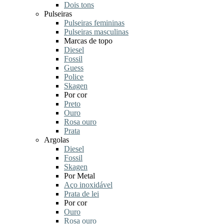
Dois tons
Pulseiras
Pulseiras femininas
Pulseiras masculinas
Marcas de topo
Diesel
Fossil
Guess
Police
Skagen
Por cor
Preto
Ouro
Rosa ouro
Prata
Argolas
Diesel
Fossil
Skagen
Por Metal
Aço inoxidável
Prata de lei
Por cor
Ouro
Rosa ouro