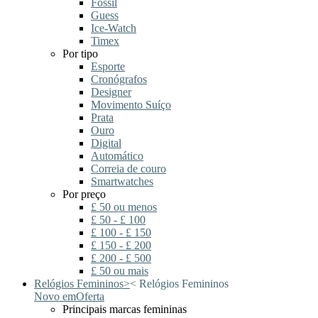
Fossil
Guess
Ice-Watch
Timex
Por tipo
Esporte
Cronógrafos
Designer
Movimento Suíço
Prata
Ouro
Digital
Automático
Correia de couro
Smartwatches
Por preço
£ 50 ou menos
£ 50 - £ 100
£ 100 - £ 150
£ 150 - £ 200
£ 200 - £ 500
£ 50 ou mais
Relógios Femininos
>
<
Relógios Femininos
Novo em
Oferta
Principais marcas femininas