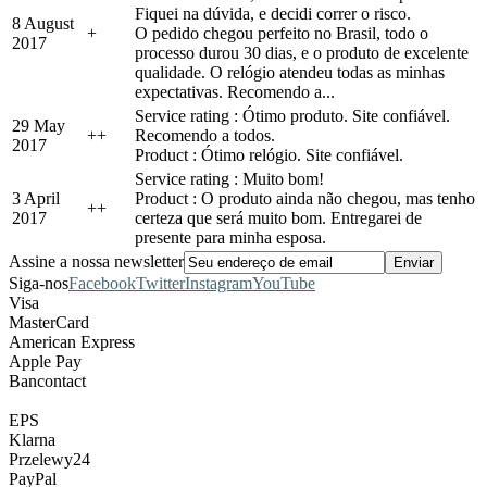
Fiquei na dúvida, e decidi correr o risco.
8 August
+
O pedido chegou perfeito no Brasil, todo o
2017
processo durou 30 dias, e o produto de excelente
qualidade. O relógio atendeu todas as minhas
expectativas. Recomendo a...
Service rating : Ótimo produto. Site confiável.
29 May
+
+
Recomendo a todos.
2017
Product : Ótimo relógio. Site confiável.
Service rating : Muito bom!
3 April
Product : O produto ainda não chegou, mas tenho
+
+
2017
certeza que será muito bom. Entregarei de
presente para minha esposa.
Assine a nossa newsletter
Siga-nos
Facebook
Twitter
Instagram
YouTube
Visa
MasterCard
American Express
Apple Pay
Bancontact
EPS
Klarna
Przelewy24
PayPal