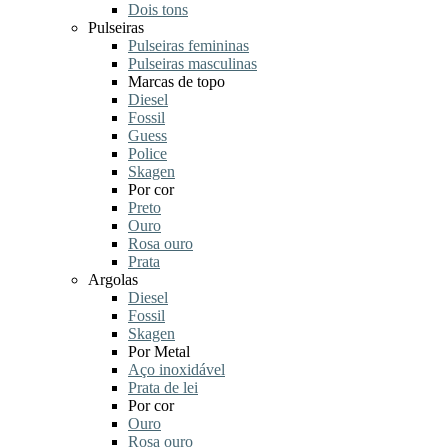
Dois tons
Pulseiras
Pulseiras femininas
Pulseiras masculinas
Marcas de topo
Diesel
Fossil
Guess
Police
Skagen
Por cor
Preto
Ouro
Rosa ouro
Prata
Argolas
Diesel
Fossil
Skagen
Por Metal
Aço inoxidável
Prata de lei
Por cor
Ouro
Rosa ouro