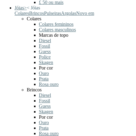
£ 50 ou mais
Jóias
>
<
Jóias
Colares
Brincos
Pulseiras
Argolas
Novo em
Colares
Colares femininos
Colares masculinos
Marcas de topo
Diesel
Fossil
Guess
Police
Skagen
Por cor
Ouro
Prata
Rosa ouro
Brincos
Diesel
Fossil
Guess
Skagen
Por cor
Ouro
Prata
Rosa ouro