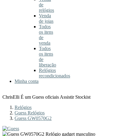
de
relógios
Venda
de joias
Todos
os itens
de
venda
Todos
os itens
de
liberação
Relógios
recondicionados
Minha conta
ChrisElli É um Guess oficiais Assistir Stockist
Relógios
Guess Relógios
Guess GW0570G2