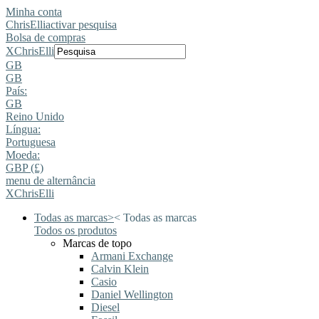
Minha conta
ChrisElli
activar pesquisa
Bolsa de compras
X
ChrisElli
GB
GB
País:
GB
Reino Unido
Língua:
Portuguesa
Moeda:
GBP (£)
menu de alternância
X
ChrisElli
Todas as marcas
>
<
Todas as marcas
Todos os produtos
Marcas de topo
Armani Exchange
Calvin Klein
Casio
Daniel Wellington
Diesel