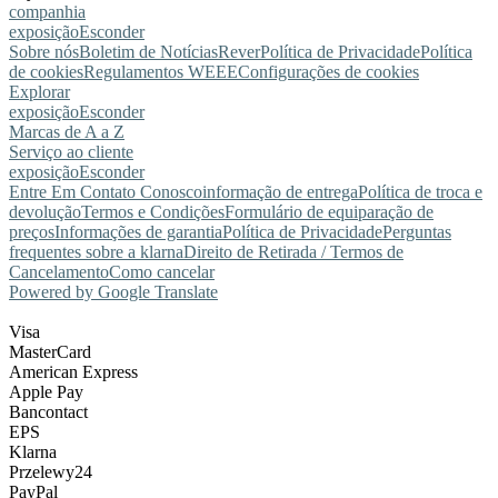
companhia
exposição
Esconder
Sobre nós
Boletim de Notícias
Rever
Política de Privacidade
Política
de cookies
Regulamentos WEEE
Configurações de cookies
Explorar
exposição
Esconder
Marcas de A a Z
Serviço ao cliente
exposição
Esconder
Entre Em Contato Conosco
informação de entrega
Política de troca e
devolução
Termos e Condições
Formulário de equiparação de
preços
Informações de garantia
Política de Privacidade
Perguntas
frequentes sobre a klarna
Direito de Retirada / Termos de
Cancelamento
Como cancelar
Powered by Google Translate
Visa
MasterCard
American Express
Apple Pay
Bancontact
EPS
Klarna
Przelewy24
PayPal