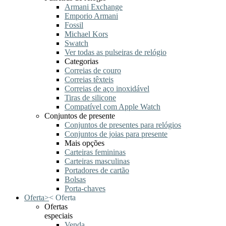
Armani Exchange
Emporio Armani
Fossil
Michael Kors
Swatch
Ver todas as pulseiras de relógio
Categorias
Correias de couro
Correias têxteis
Correias de aço inoxidável
Tiras de silicone
Compatível com Apple Watch
Conjuntos de presente
Conjuntos de presentes para relógios
Conjuntos de joias para presente
Mais opções
Carteiras femininas
Carteiras masculinas
Portadores de cartão
Bolsas
Porta-chaves
Oferta
>
<
Oferta
Ofertas
especiais
Venda