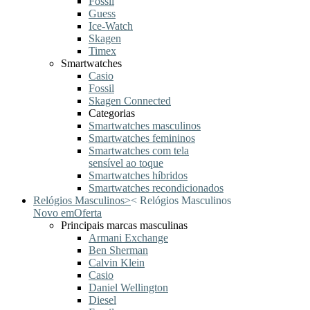
Fossil
Guess
Ice-Watch
Skagen
Timex
Smartwatches
Casio
Fossil
Skagen Connected
Categorias
Smartwatches masculinos
Smartwatches femininos
Smartwatches com tela
sensível ao toque
Smartwatches híbridos
Smartwatches recondicionados
Relógios Masculinos
>
<
Relógios Masculinos
Novo em
Oferta
Principais marcas masculinas
Armani Exchange
Ben Sherman
Calvin Klein
Casio
Daniel Wellington
Diesel