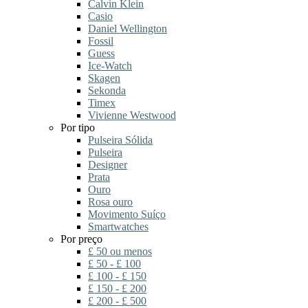
Calvin Klein
Casio
Daniel Wellington
Fossil
Guess
Ice-Watch
Skagen
Sekonda
Timex
Vivienne Westwood
Por tipo
Pulseira Sólida
Pulseira
Designer
Prata
Ouro
Rosa ouro
Movimento Suíço
Smartwatches
Por preço
£ 50 ou menos
£ 50 - £ 100
£ 100 - £ 150
£ 150 - £ 200
£ 200 - £ 500