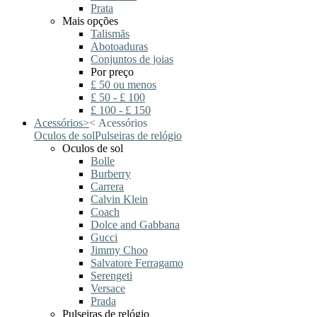
Prata
Mais opções
Talismãs
Abotoaduras
Conjuntos de joias
Por preço
£ 50 ou menos
£ 50 - £ 100
£ 100 - £ 150
Acessórios
>
<
Acessórios
Oculos de sol
Pulseiras de relógio
Oculos de sol
Bolle
Burberry
Carrera
Calvin Klein
Coach
Dolce and Gabbana
Gucci
Jimmy Choo
Salvatore Ferragamo
Serengeti
Versace
Prada
Pulseiras de relógio