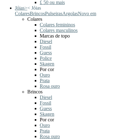
£ 50 ou mais
Jóias
>
<
Jóias
Colares
Brincos
Pulseiras
Argolas
Novo em
Colares
Colares femininos
Colares masculinos
Marcas de topo
Diesel
Fossil
Guess
Police
Skagen
Por cor
Ouro
Prata
Rosa ouro
Brincos
Diesel
Fossil
Guess
Skagen
Por cor
Ouro
Prata
Rosa ouro