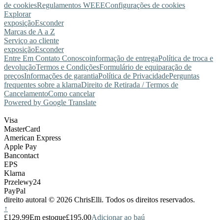
de cookies
Regulamentos WEEE
Configurações de cookies
Explorar
exposição
Esconder
Marcas de A a Z
Serviço ao cliente
exposição
Esconder
Entre Em Contato Conosco
informação de entrega
Política de troca e
devolução
Termos e Condições
Formulário de equiparação de
preços
Informações de garantia
Política de Privacidade
Perguntas
frequentes sobre a klarna
Direito de Retirada / Termos de
Cancelamento
Como cancelar
Powered by Google Translate
Visa
MasterCard
American Express
Apple Pay
Bancontact
EPS
Klarna
Przelewy24
PayPal
direito autoral © 2026 ChrisElli. Todos os direitos reservados.
↑
£129.99
Em estoque
£195.00
Adicionar ao baú