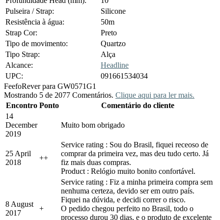
Profundidade Head (mm):
10
Pulseira / Strap:
Silicone
Resistência à água:
50m
Strap Cor:
Preto
Tipo de movimento:
Quartzo
Tipo Strap:
Alça
Alcance:
Headline
UPC:
091661534034
Feefo
Rever para GW0571G1
Mostrando 5 de 2077 Comentários.
Clique aqui para ler mais.
Encontro
Ponto
Comentário do cliente
14
December
Muito bom obrigado
2019
Service rating : Sou do Brasil, fiquei receoso de
25 April
comprar da primeira vez, mas deu tudo certo. Já
+
+
2018
fiz mais duas compras.
Product : Relógio muito bonito confortável.
Service rating : Fiz a minha primeira compra sem
nenhuma certeza, devido ser em outro país.
Fiquei na dúvida, e decidi correr o risco.
8 August
+
O pedido chegou perfeito no Brasil, todo o
2017
processo durou 30 dias, e o produto de excelente