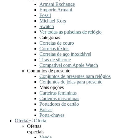
Armani Exchange
Emporio Armani
Fossil
Michael Kors
Swatch
Ver todas as pulseiras de relógio
Categorias
Correias de couro
Correias têxteis
Correias de aço inoxidável
Tiras de silicone
Compatível com Apple Watch
Conjuntos de presente
Conjuntos de presentes para relógios
Conjuntos de joias para presente
Mais opções
Carteiras femininas
Carteiras masculinas
Portadores de cartão
Bolsas
Porta-chaves
Oferta
>
<
Oferta
Ofertas
especiais
Venda