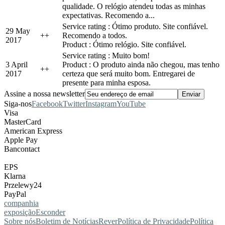
qualidade. O relógio atendeu todas as minhas
expectativas. Recomendo a...
Service rating : Ótimo produto. Site confiável.
29 May
+
+
Recomendo a todos.
2017
Product : Ótimo relógio. Site confiável.
Service rating : Muito bom!
3 April
Product : O produto ainda não chegou, mas tenho
+
+
2017
certeza que será muito bom. Entregarei de
presente para minha esposa.
Assine a nossa newsletter
Siga-nos
Facebook
Twitter
Instagram
YouTube
Visa
MasterCard
American Express
Apple Pay
Bancontact
EPS
Klarna
Przelewy24
PayPal
companhia
exposição
Esconder
Sobre nós
Boletim de Notícias
Rever
Política de Privacidade
Política