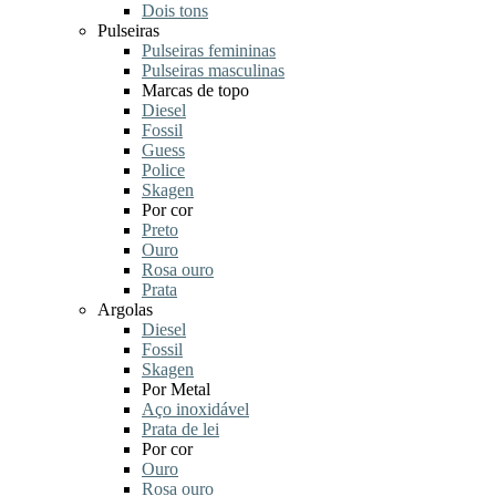
Dois tons
Pulseiras
Pulseiras femininas
Pulseiras masculinas
Marcas de topo
Diesel
Fossil
Guess
Police
Skagen
Por cor
Preto
Ouro
Rosa ouro
Prata
Argolas
Diesel
Fossil
Skagen
Por Metal
Aço inoxidável
Prata de lei
Por cor
Ouro
Rosa ouro