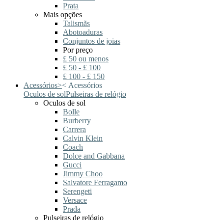
Prata
Mais opções
Talismãs
Abotoaduras
Conjuntos de joias
Por preço
£ 50 ou menos
£ 50 - £ 100
£ 100 - £ 150
Acessórios
>
<
Acessórios
Oculos de sol
Pulseiras de relógio
Oculos de sol
Bolle
Burberry
Carrera
Calvin Klein
Coach
Dolce and Gabbana
Gucci
Jimmy Choo
Salvatore Ferragamo
Serengeti
Versace
Prada
Pulseiras de relógio