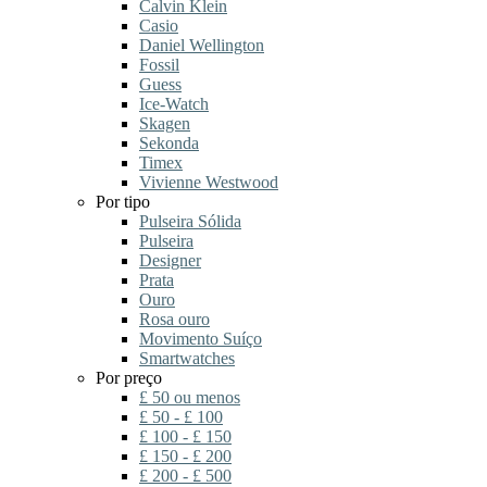
Calvin Klein
Casio
Daniel Wellington
Fossil
Guess
Ice-Watch
Skagen
Sekonda
Timex
Vivienne Westwood
Por tipo
Pulseira Sólida
Pulseira
Designer
Prata
Ouro
Rosa ouro
Movimento Suíço
Smartwatches
Por preço
£ 50 ou menos
£ 50 - £ 100
£ 100 - £ 150
£ 150 - £ 200
£ 200 - £ 500