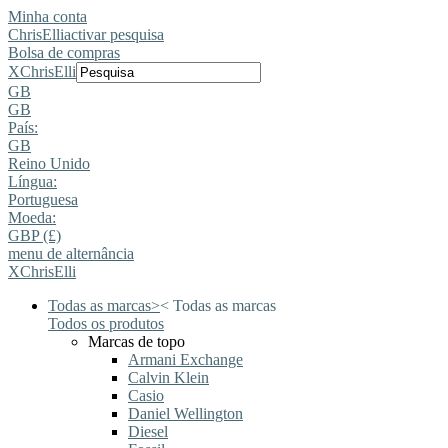
Minha conta
ChrisElli
activar pesquisa
Bolsa de compras
X
ChrisElli
GB
GB
País:
GB
Reino Unido
Língua:
Portuguesa
Moeda:
GBP (£)
menu de alternância
X
ChrisElli
Todas as marcas
>
<
Todas as marcas
Todos os produtos
Marcas de topo
Armani Exchange
Calvin Klein
Casio
Daniel Wellington
Diesel