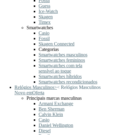
Fossil
Guess
Ice-Watch
Skagen
Timex
Smartwatches
Casio
Fossil
Skagen Connected
Categorias
Smartwatches masculinos
Smartwatches femininos
Smartwatches com tela
sensível ao toque
Smartwatches híbridos
Smartwatches recondicionados
Relógios Masculinos
>
<
Relógios Masculinos
Novo em
Oferta
Principais marcas masculinas
Armani Exchange
Ben Sherman
Calvin Klein
Casio
Daniel Wellington
Diesel