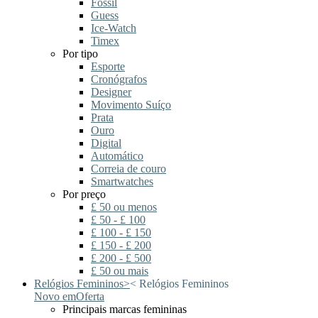
Fossil
Guess
Ice-Watch
Timex
Por tipo
Esporte
Cronógrafos
Designer
Movimento Suíço
Prata
Ouro
Digital
Automático
Correia de couro
Smartwatches
Por preço
£ 50 ou menos
£ 50 - £ 100
£ 100 - £ 150
£ 150 - £ 200
£ 200 - £ 500
£ 50 ou mais
Relógios Femininos
>
<
Relógios Femininos
Novo em
Oferta
Principais marcas femininas