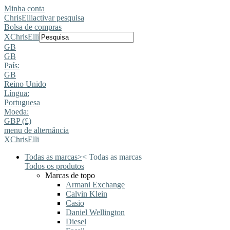
Minha conta
ChrisElli
activar pesquisa
Bolsa de compras
X
ChrisElli
GB
GB
País:
GB
Reino Unido
Língua:
Portuguesa
Moeda:
GBP (£)
menu de alternância
X
ChrisElli
Todas as marcas
>
<
Todas as marcas
Todos os produtos
Marcas de topo
Armani Exchange
Calvin Klein
Casio
Daniel Wellington
Diesel