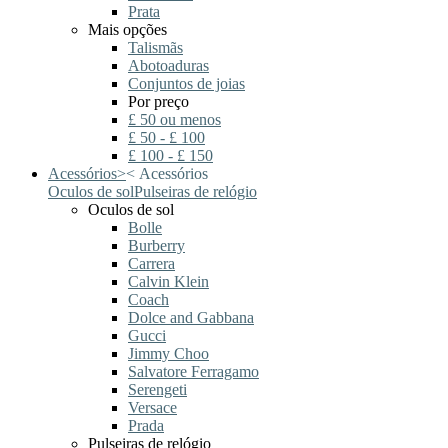
Prata
Mais opções
Talismãs
Abotoaduras
Conjuntos de joias
Por preço
£ 50 ou menos
£ 50 - £ 100
£ 100 - £ 150
Acessórios
>
<
Acessórios
Oculos de sol
Pulseiras de relógio
Oculos de sol
Bolle
Burberry
Carrera
Calvin Klein
Coach
Dolce and Gabbana
Gucci
Jimmy Choo
Salvatore Ferragamo
Serengeti
Versace
Prada
Pulseiras de relógio