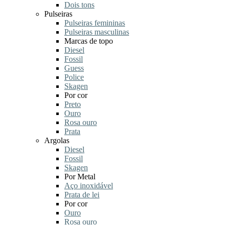
Dois tons
Pulseiras
Pulseiras femininas
Pulseiras masculinas
Marcas de topo
Diesel
Fossil
Guess
Police
Skagen
Por cor
Preto
Ouro
Rosa ouro
Prata
Argolas
Diesel
Fossil
Skagen
Por Metal
Aço inoxidável
Prata de lei
Por cor
Ouro
Rosa ouro