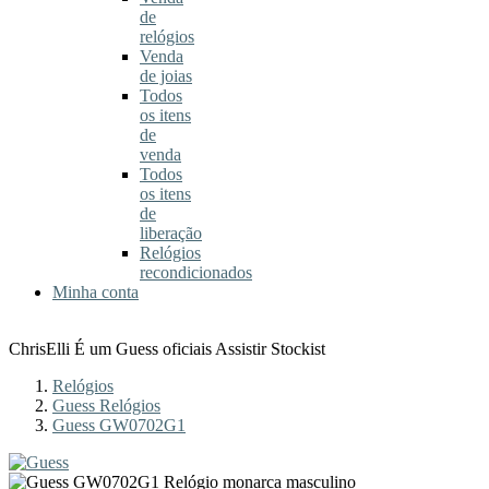
de
relógios
Venda
de joias
Todos
os itens
de
venda
Todos
os itens
de
liberação
Relógios
recondicionados
Minha conta
ChrisElli É um Guess oficiais Assistir Stockist
Relógios
Guess Relógios
Guess GW0702G1