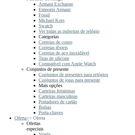
Armani Exchange
Emporio Armani
Fossil
Michael Kors
Swatch
Ver todas as pulseiras de relógio
Categorias
Correias de couro
Correias têxteis
Correias de aço inoxidável
Tiras de silicone
Compatível com Apple Watch
Conjuntos de presente
Conjuntos de presentes para relógios
Conjuntos de joias para presente
Mais opções
Carteiras femininas
Carteiras masculinas
Portadores de cartão
Bolsas
Porta-chaves
Oferta
>
<
Oferta
Ofertas
especiais
Venda