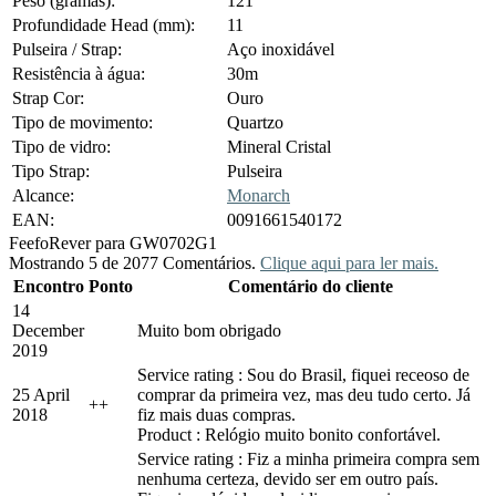
Peso (gramas):
121
Profundidade Head (mm):
11
Pulseira / Strap:
Aço inoxidável
Resistência à água:
30m
Strap Cor:
Ouro
Tipo de movimento:
Quartzo
Tipo de vidro:
Mineral Cristal
Tipo Strap:
Pulseira
Alcance:
Monarch
EAN:
0091661540172
Feefo
Rever para GW0702G1
Mostrando 5 de 2077 Comentários.
Clique aqui para ler mais.
Encontro
Ponto
Comentário do cliente
14
December
Muito bom obrigado
2019
Service rating : Sou do Brasil, fiquei receoso de
25 April
comprar da primeira vez, mas deu tudo certo. Já
+
+
2018
fiz mais duas compras.
Product : Relógio muito bonito confortável.
Service rating : Fiz a minha primeira compra sem
nenhuma certeza, devido ser em outro país.