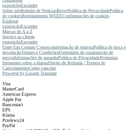
companhia
exposição
Esconder
Sobre nós
Boletim de Notícias
Rever
Política de Privacidade
Política
de cookies
Regulamentos WEEE
Configurações de cookies
Explorar
exposição
Esconder
Marcas de A a Z
Serviço ao cliente
exposição
Esconder
Entre Em Contato Conosco
informação de entrega
Política de troca e
devolução
Termos e Condições
Formulário de equiparação de
preços
Informações de garantia
Política de Privacidade
Perguntas
frequentes sobre a klarna
Direito de Retirada / Termos de
Cancelamento
Como cancelar
Powered by Google Translate
Visa
MasterCard
American Express
Apple Pay
Bancontact
EPS
Klarna
Przelewy24
PayPal