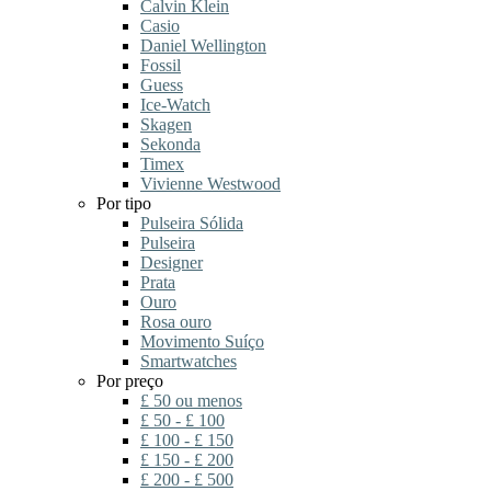
Calvin Klein
Casio
Daniel Wellington
Fossil
Guess
Ice-Watch
Skagen
Sekonda
Timex
Vivienne Westwood
Por tipo
Pulseira Sólida
Pulseira
Designer
Prata
Ouro
Rosa ouro
Movimento Suíço
Smartwatches
Por preço
£ 50 ou menos
£ 50 - £ 100
£ 100 - £ 150
£ 150 - £ 200
£ 200 - £ 500