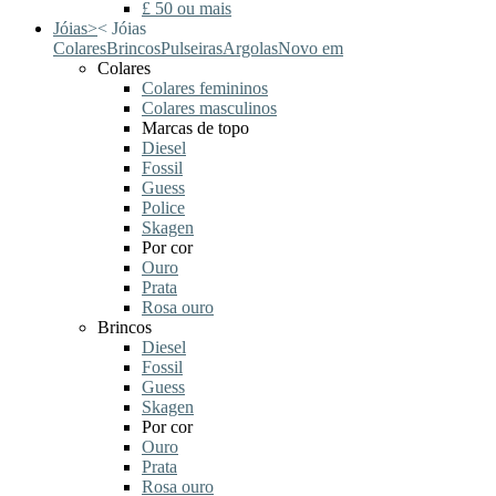
£ 50 ou mais
Jóias
>
<
Jóias
Colares
Brincos
Pulseiras
Argolas
Novo em
Colares
Colares femininos
Colares masculinos
Marcas de topo
Diesel
Fossil
Guess
Police
Skagen
Por cor
Ouro
Prata
Rosa ouro
Brincos
Diesel
Fossil
Guess
Skagen
Por cor
Ouro
Prata
Rosa ouro