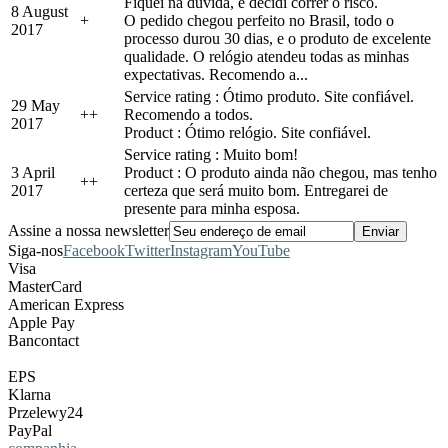
Fiquei na dúvida, e decidi correr o risco.
8 August
+
O pedido chegou perfeito no Brasil, todo o
2017
processo durou 30 dias, e o produto de excelente
qualidade. O relógio atendeu todas as minhas
expectativas. Recomendo a...
Service rating : Ótimo produto. Site confiável.
29 May
+
+
Recomendo a todos.
2017
Product : Ótimo relógio. Site confiável.
Service rating : Muito bom!
3 April
Product : O produto ainda não chegou, mas tenho
+
+
2017
certeza que será muito bom. Entregarei de
presente para minha esposa.
Assine a nossa newsletter
Siga-nos
Facebook
Twitter
Instagram
YouTube
Visa
MasterCard
American Express
Apple Pay
Bancontact
EPS
Klarna
Przelewy24
PayPal