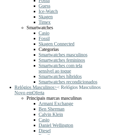
Fossil
Guess
Ice-Watch
Skagen
Timex
Smartwatches
Casio
Fossil
Skagen Connected
Categorias
Smartwatches masculinos
Smartwatches femininos
Smartwatches com tela
sensível ao toque
Smartwatches híbridos
Smartwatches recondicionados
Relógios Masculinos
>
<
Relógios Masculinos
Novo em
Oferta
Principais marcas masculinas
Armani Exchange
Ben Sherman
Calvin Klein
Casio
Daniel Wellington
Diesel