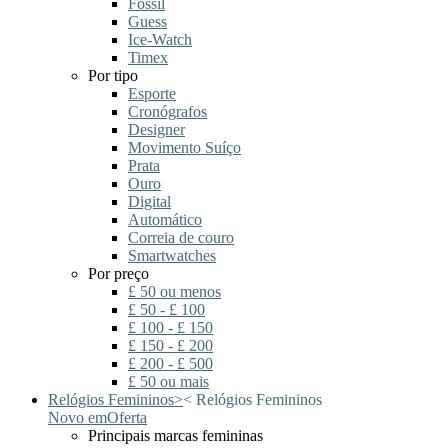
Fossil
Guess
Ice-Watch
Timex
Por tipo
Esporte
Cronógrafos
Designer
Movimento Suíço
Prata
Ouro
Digital
Automático
Correia de couro
Smartwatches
Por preço
£ 50 ou menos
£ 50 - £ 100
£ 100 - £ 150
£ 150 - £ 200
£ 200 - £ 500
£ 50 ou mais
Relógios Femininos
>
<
Relógios Femininos
Novo em
Oferta
Principais marcas femininas